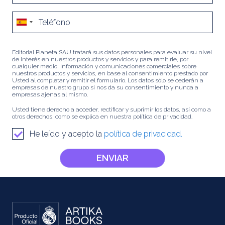
Editorial Planeta SAU tratará sus datos personales para evaluar su nivel
de interés en nuestros productos y servicios y para remitirle, por
cualquier medio, información y comunicaciones comerciales sobre
nuestros productos y servicios, en base al consentimiento prestado por
Usted al completar y remitir el formulario. Los datos sólo se cederán a
empresas de nuestro grupo si nos da su consentimiento y nunca a
empresas ajenas al mismo.
Usted tiene derecho a acceder, rectificar y suprimir los datos, así como a
otros derechos, como se explica en nuestra política de privacidad.
He leído y acepto la
política de privacidad.
ENVIAR