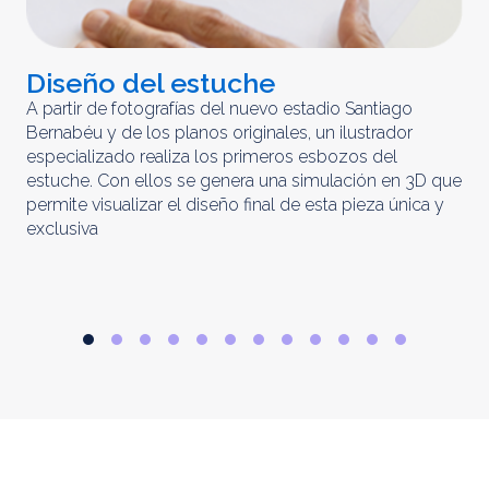
Diseño del estuche
C
m
A partir de fotografías del nuevo estadio Santiago
Bernabéu y de los planos originales, un ilustrador
El 
especializado realiza los primeros esbozos del
iny
estuche. Con ellos se genera una simulación en 3D que
obt
permite visualizar el diseño final de esta pieza única y
ela
exclusiva
par
rep