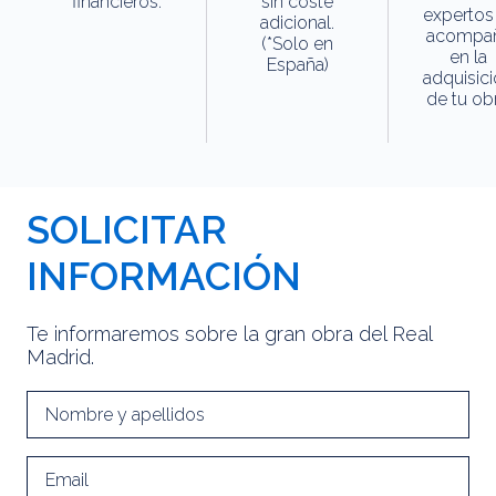
financieros.
sin coste
expertos
adicional.
acompa
(*Solo en
en la
España)
adquisic
de tu obr
SOLICITAR
INFORMACIÓN
Te informaremos sobre la gran obra del Real
Madrid.