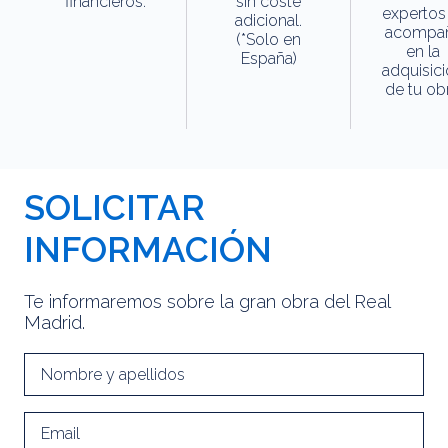
financieros.
sin coste
expertos
adicional.
acompa
(*Solo en
en la
España)
adquisic
de tu obr
SOLICITAR
INFORMACIÓN
Te informaremos sobre la gran obra del Real
Madrid.