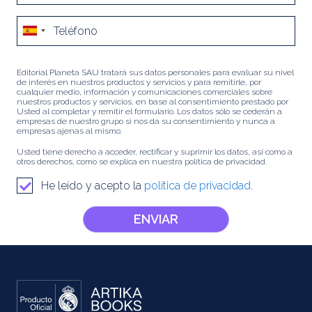
Editorial Planeta SAU tratará sus datos personales para evaluar su nivel
de interés en nuestros productos y servicios y para remitirle, por
cualquier medio, información y comunicaciones comerciales sobre
nuestros productos y servicios, en base al consentimiento prestado por
Usted al completar y remitir el formulario. Los datos sólo se cederán a
empresas de nuestro grupo si nos da su consentimiento y nunca a
empresas ajenas al mismo.
Usted tiene derecho a acceder, rectificar y suprimir los datos, así como a
otros derechos, como se explica en nuestra política de privacidad.
He leído y acepto la
política de privacidad.
ENVIAR