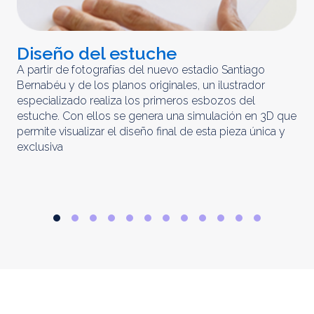
Diseño del estuche
C
m
A partir de fotografías del nuevo estadio Santiago
Bernabéu y de los planos originales, un ilustrador
El 
especializado realiza los primeros esbozos del
iny
estuche. Con ellos se genera una simulación en 3D que
obt
permite visualizar el diseño final de esta pieza única y
ela
exclusiva
par
rep