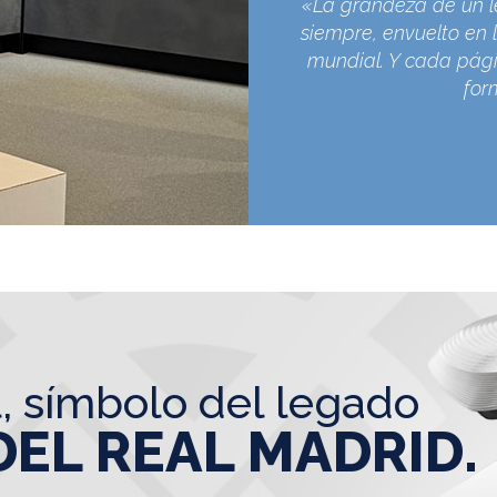
«La grandeza de un l
siempre, envuelto en l
mundial. Y cada pági
for
l, símbolo del legado
DEL REAL MADRID.