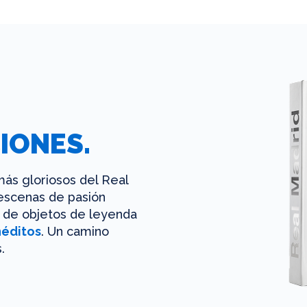
IONES.
ás gloriosos del Real
 escenas de pasión
es de objetos de leyenda
néditos
. Un camino
.