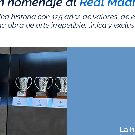
n homenaje al
Real Madr
na historia con 125 años de valores, de 
a obra de arte irrepetible, única y exclus
La h