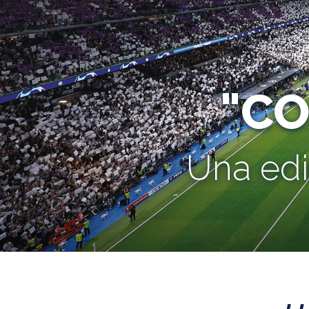
"C
Una edi