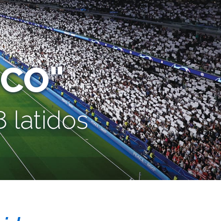
CO"
 latidos