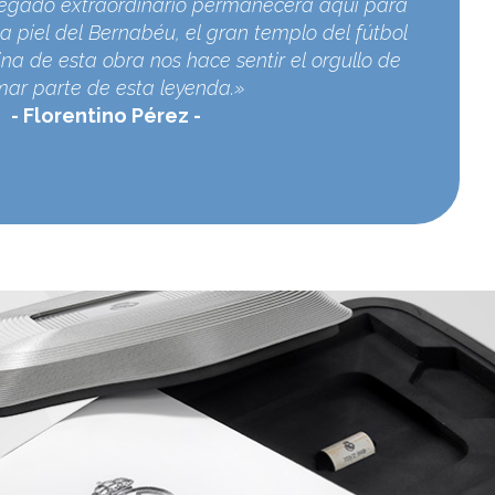
egado extraordinario permanecerá aquí para
a piel del Bernabéu, el gran templo del fútbol
na de esta obra nos hace sentir el orgullo de
mar parte de esta leyenda.»
Florentino Pérez