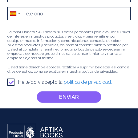
Editorial Planeta SAU tratará sus datos personales para evaluar su nivel
de interés en nuestros productos y servicios y para remitirle, por
cualquier medio, información y comunicaciones comerciales sobre
nuestros productos y servicios, en base al consentimiento prestado por
Usted al completar y remitir el formulario. Los datos sólo se cederán a
empresas de nuestro grupo si nos da su consentimiento y nunca a
empresas ajenas al mismo.
Usted tiene derecho a acceder, rectificar y suprimir los datos, así como a
otros derechos, como se explica en nuestra política de privacidad.
He leído y acepto la
política de privacidad.
ENVIAR