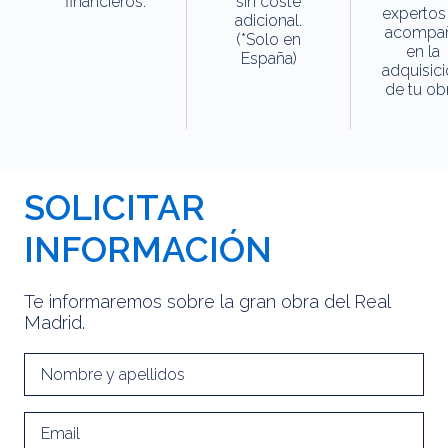
financieros.
sin coste
expertos
adicional.
acompa
(*Solo en
en la
España)
adquisic
de tu obr
SOLICITAR
INFORMACIÓN
Te informaremos sobre la gran obra del Real
Madrid.