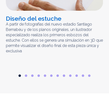
Diseño del estuche
C
m
A partir de fotografías del nuevo estadio Santiago
Bernabéu y de los planos originales, un ilustrador
El 
especializado realiza los primeros esbozos del
iny
estuche. Con ellos se genera una simulación en 3D que
obt
permite visualizar el diseño final de esta pieza única y
ela
exclusiva
par
rep