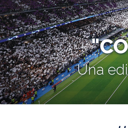
"C
Una edi