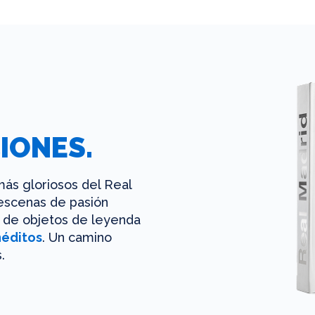
IONES.
ás gloriosos del Real
 escenas de pasión
es de objetos de leyenda
néditos
. Un camino
.