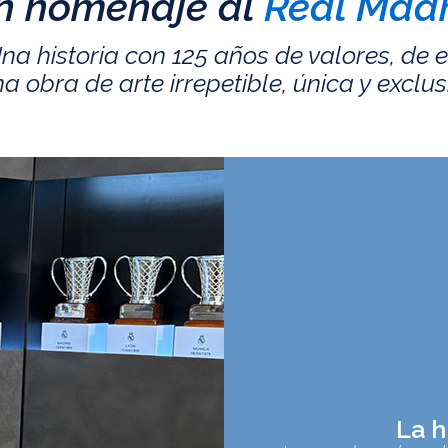
n homenaje al
Real Madr
na historia con 125 años de valores, de 
a obra de arte irrepetible, única y exclus
La h