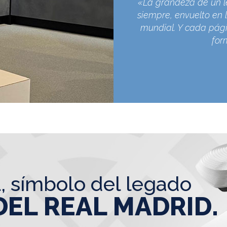
«La grandeza de un l
siempre, envuelto en l
mundial. Y cada pági
for
l, símbolo del legado
DEL REAL MADRID.