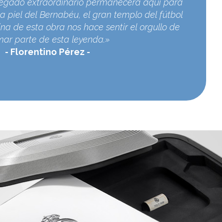
egado extraordinario permanecerá aquí para
a piel del Bernabéu, el gran templo del fútbol
na de esta obra nos hace sentir el orgullo de
mar parte de esta leyenda.»
Florentino Pérez