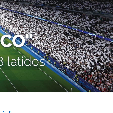
CO"
 latidos