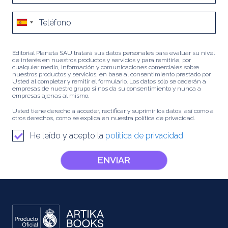
Editorial Planeta SAU tratará sus datos personales para evaluar su nivel
de interés en nuestros productos y servicios y para remitirle, por
cualquier medio, información y comunicaciones comerciales sobre
nuestros productos y servicios, en base al consentimiento prestado por
Usted al completar y remitir el formulario. Los datos sólo se cederán a
empresas de nuestro grupo si nos da su consentimiento y nunca a
empresas ajenas al mismo.
Usted tiene derecho a acceder, rectificar y suprimir los datos, así como a
otros derechos, como se explica en nuestra política de privacidad.
He leído y acepto la
política de privacidad.
ENVIAR