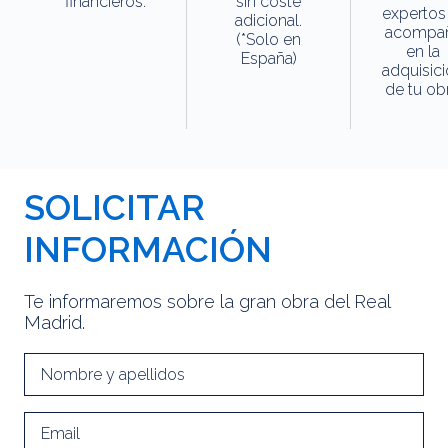
financieros.
sin coste
expertos
adicional.
acompa
(*Solo en
en la
España)
adquisic
de tu obr
SOLICITAR
INFORMACIÓN
Te informaremos sobre la gran obra del Real
Madrid.