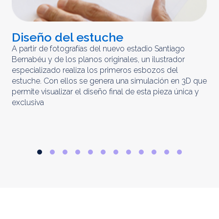
Diseño del estuche
C
m
A partir de fotografías del nuevo estadio Santiago
Bernabéu y de los planos originales, un ilustrador
El 
especializado realiza los primeros esbozos del
iny
estuche. Con ellos se genera una simulación en 3D que
obt
permite visualizar el diseño final de esta pieza única y
ela
exclusiva
par
rep