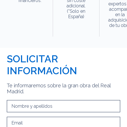
financieros.
sin coste
expertos
adicional.
acompa
(*Solo en
en la
España)
adquisic
de tu obr
SOLICITAR
INFORMACIÓN
Te informaremos sobre la gran obra del Real
Madrid.