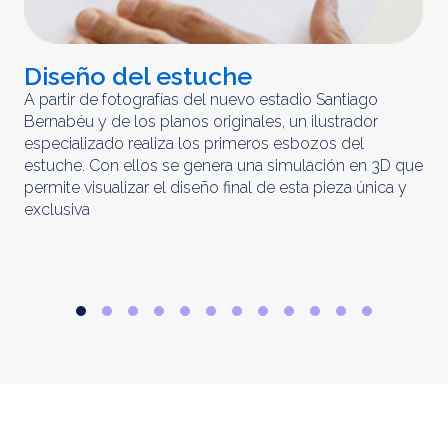
Diseño del estuche
C
m
A partir de fotografías del nuevo estadio Santiago
Bernabéu y de los planos originales, un ilustrador
El 
especializado realiza los primeros esbozos del
iny
estuche. Con ellos se genera una simulación en 3D que
obt
permite visualizar el diseño final de esta pieza única y
ela
exclusiva
par
rep