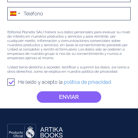
Editorial Planeta SAU tratará sus datos personales para evaluar su nivel
de interés en nuestros productos y servicios y para remitirle, por
cualquier medio, información y comunicaciones comerciales sobre
nuestros productos y servicios, en base al consentimiento prestado por
Usted al completar y remitir el formulario. Los datos sólo se cederán a
empresas de nuestro grupo si nos da su consentimiento y nunca a
empresas ajenas al mismo.
Usted tiene derecho a acceder, rectificar y suprimir los datos, así como a
otros derechos, como se explica en nuestra política de privacidad.
He leído y acepto la
política de privacidad.
ENVIAR