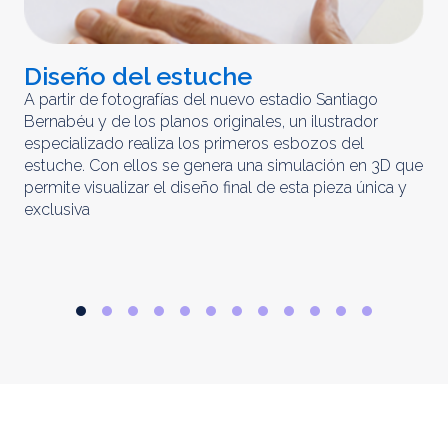
Diseño del estuche
C
m
A partir de fotografías del nuevo estadio Santiago
Bernabéu y de los planos originales, un ilustrador
El 
especializado realiza los primeros esbozos del
iny
estuche. Con ellos se genera una simulación en 3D que
obt
permite visualizar el diseño final de esta pieza única y
ela
exclusiva
par
rep