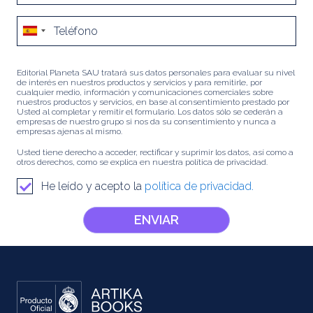
Editorial Planeta SAU tratará sus datos personales para evaluar su nivel
de interés en nuestros productos y servicios y para remitirle, por
cualquier medio, información y comunicaciones comerciales sobre
nuestros productos y servicios, en base al consentimiento prestado por
Usted al completar y remitir el formulario. Los datos sólo se cederán a
empresas de nuestro grupo si nos da su consentimiento y nunca a
empresas ajenas al mismo.
Usted tiene derecho a acceder, rectificar y suprimir los datos, así como a
otros derechos, como se explica en nuestra política de privacidad.
He leído y acepto la
política de privacidad.
ENVIAR