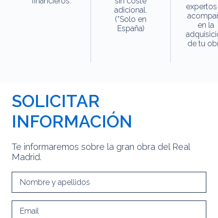
financieros.
sin coste
expertos
adicional.
acompa
(*Solo en
en la
España)
adquisic
de tu obr
SOLICITAR
INFORMACIÓN
Te informaremos sobre la gran obra del Real
Madrid.