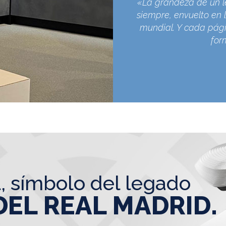
«La grandeza de un l
siempre, envuelto en l
mundial. Y cada pági
for
l, símbolo del legado
DEL REAL MADRID.