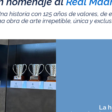
n homenaje al
Real Madr
na historia con 125 años de valores, de 
a obra de arte irrepetible, única y exclus
La h