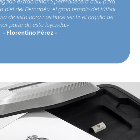
egado extraordinario permanecerá aquí para
a piel del Bernabéu, el gran templo del fútbol
na de esta obra nos hace sentir el orgullo de
mar parte de esta leyenda.»
Florentino Pérez