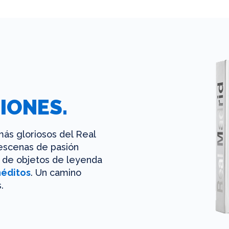
IONES.
ás gloriosos del Real
 escenas de pasión
es de objetos de leyenda
néditos
. Un camino
.