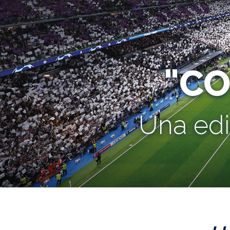
"C
Una edi