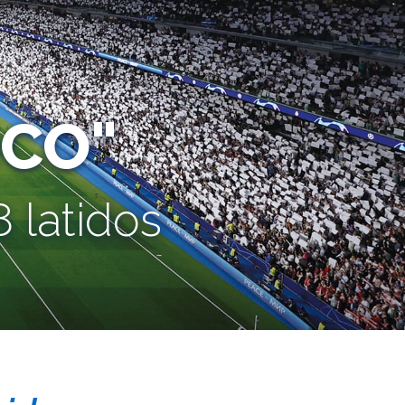
CO"
 latidos