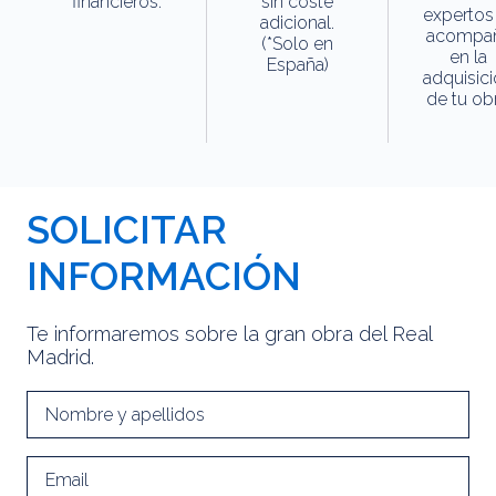
financieros.
sin coste
expertos
adicional.
acompa
(*Solo en
en la
España)
adquisic
de tu obr
SOLICITAR
INFORMACIÓN
Te informaremos sobre la gran obra del Real
Madrid.