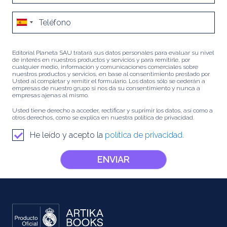
Editorial Planeta SAU tratará sus datos personales para evaluar su nivel
de interés en nuestros productos y servicios y para remitirle, por
cualquier medio, información y comunicaciones comerciales sobre
nuestros productos y servicios, en base al consentimiento prestado por
Usted al completar y remitir el formulario. Los datos sólo se cederán a
empresas de nuestro grupo si nos da su consentimiento y nunca a
empresas ajenas al mismo.
Usted tiene derecho a acceder, rectificar y suprimir los datos, así como a
otros derechos, como se explica en nuestra política de privacidad.
He leído y acepto la
política de privacidad.
ENVIAR