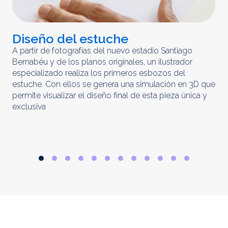
Diseño del estuche
C
m
A partir de fotografías del nuevo estadio Santiago
Bernabéu y de los planos originales, un ilustrador
El 
especializado realiza los primeros esbozos del
iny
estuche. Con ellos se genera una simulación en 3D que
obt
permite visualizar el diseño final de esta pieza única y
ela
exclusiva
par
rep