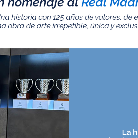
n homenaje al
Real Madr
na historia con 125 años de valores, de 
a obra de arte irrepetible, única y exclus
La h