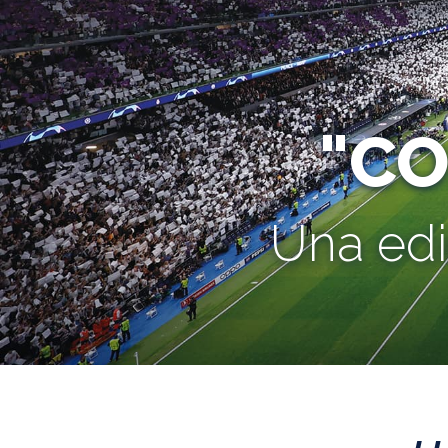
"C
Una edi