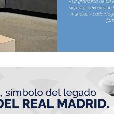
«La grandeza de un l
siempre, envuelto en l
mundial. Y cada pági
for
l, símbolo del legado
DEL REAL MADRID.