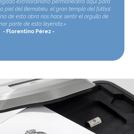
egado extraordinario permanecerá aquí para
a piel del Bernabéu, el gran templo del fútbol
na de esta obra nos hace sentir el orgullo de
mar parte de esta leyenda.»
Florentino Pérez