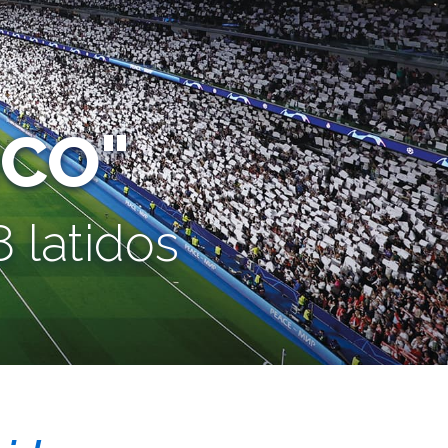
CO"
 latidos