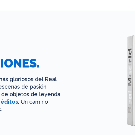
IONES.
ás gloriosos del Real
 escenas de pasión
es de objetos de leyenda
néditos
. Un camino
.