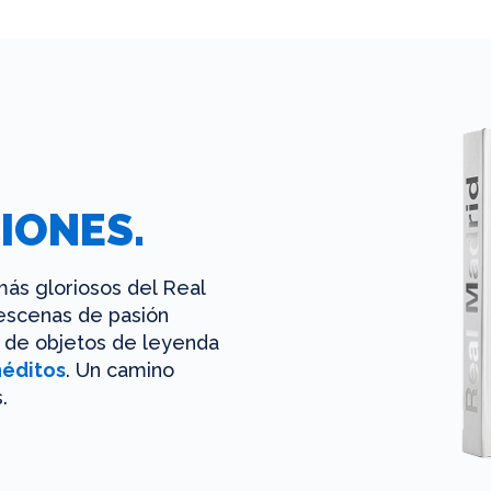
IONES.
ás gloriosos del Real
 escenas de pasión
es de objetos de leyenda
néditos
. Un camino
.