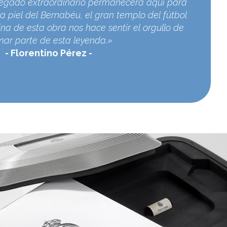
egado extraordinario permanecerá aquí para
a piel del Bernabéu, el gran templo del fútbol
na de esta obra nos hace sentir el orgullo de
mar parte de esta leyenda.»
Florentino Pérez