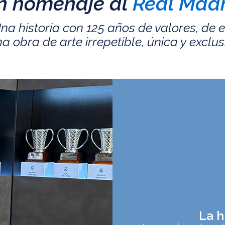
n homenaje al
Real Madr
na historia con 125 años de valores, de 
a obra de arte irrepetible, única y exclus
La h