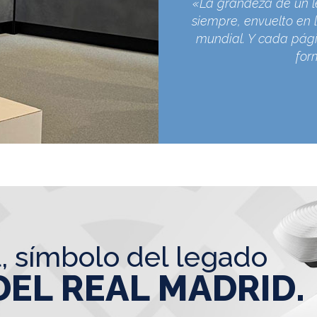
«La grandeza de un l
siempre, envuelto en l
mundial. Y cada pági
for
l, símbolo del legado
DEL REAL MADRID.