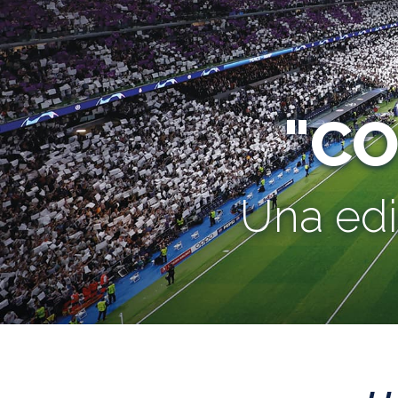
"C
Una edi