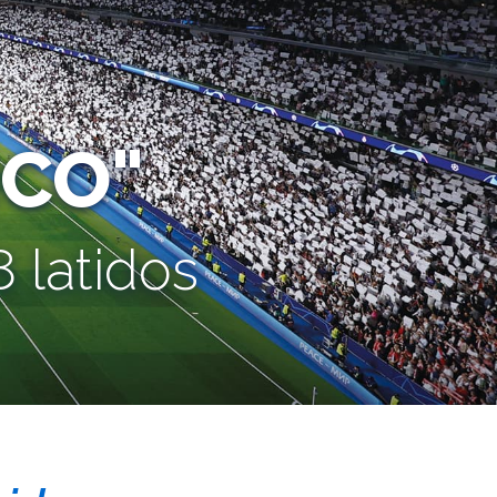
CO"
 latidos