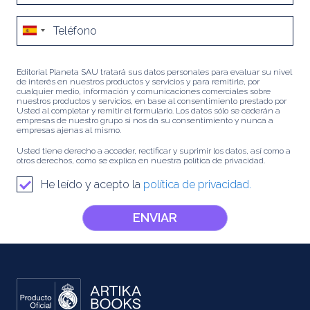
Editorial Planeta SAU tratará sus datos personales para evaluar su nivel
de interés en nuestros productos y servicios y para remitirle, por
cualquier medio, información y comunicaciones comerciales sobre
nuestros productos y servicios, en base al consentimiento prestado por
Usted al completar y remitir el formulario. Los datos sólo se cederán a
empresas de nuestro grupo si nos da su consentimiento y nunca a
empresas ajenas al mismo.
Usted tiene derecho a acceder, rectificar y suprimir los datos, así como a
otros derechos, como se explica en nuestra política de privacidad.
He leído y acepto la
política de privacidad.
ENVIAR