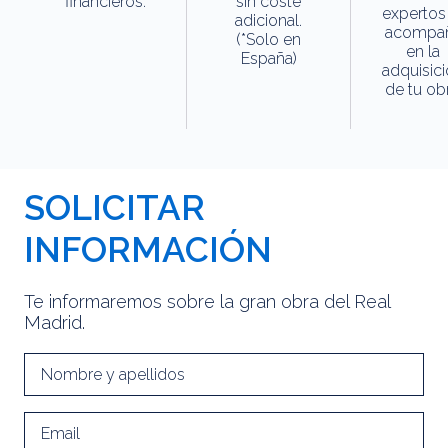
financieros.
sin coste
expertos
adicional.
acompa
(*Solo en
en la
España)
adquisic
de tu obr
SOLICITAR
INFORMACIÓN
Te informaremos sobre la gran obra del Real
Madrid.