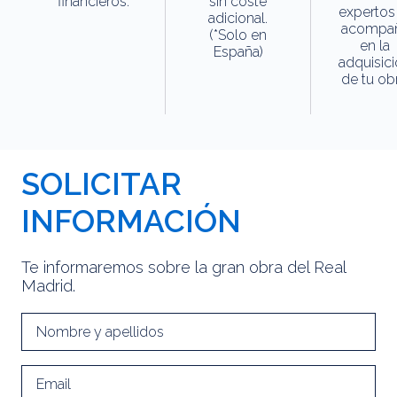
financieros.
sin coste
expertos
adicional.
acompa
(*Solo en
en la
España)
adquisic
de tu obr
SOLICITAR
INFORMACIÓN
Te informaremos sobre la gran obra del Real
Madrid.