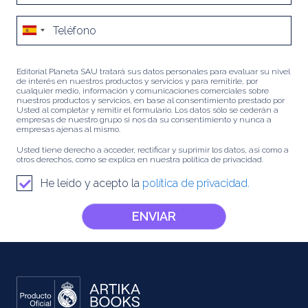
Editorial Planeta SAU tratará sus datos personales para evaluar su nivel
de interés en nuestros productos y servicios y para remitirle, por
cualquier medio, información y comunicaciones comerciales sobre
nuestros productos y servicios, en base al consentimiento prestado por
Usted al completar y remitir el formulario. Los datos sólo se cederán a
empresas de nuestro grupo si nos da su consentimiento y nunca a
empresas ajenas al mismo.
Usted tiene derecho a acceder, rectificar y suprimir los datos, así como a
otros derechos, como se explica en nuestra política de privacidad.
He leído y acepto la
política de privacidad.
ENVIAR