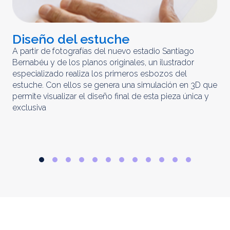
Diseño del estuche
C
m
A partir de fotografías del nuevo estadio Santiago
Bernabéu y de los planos originales, un ilustrador
El 
especializado realiza los primeros esbozos del
iny
estuche. Con ellos se genera una simulación en 3D que
obt
permite visualizar el diseño final de esta pieza única y
ela
exclusiva
par
rep