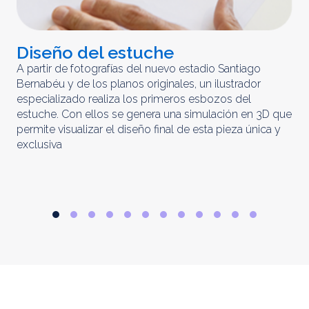
Diseño del estuche
C
m
A partir de fotografías del nuevo estadio Santiago
Bernabéu y de los planos originales, un ilustrador
El 
especializado realiza los primeros esbozos del
iny
estuche. Con ellos se genera una simulación en 3D que
obt
permite visualizar el diseño final de esta pieza única y
ela
exclusiva
par
rep