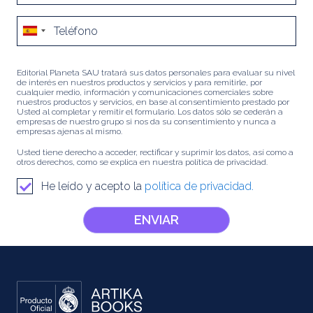
Editorial Planeta SAU tratará sus datos personales para evaluar su nivel
de interés en nuestros productos y servicios y para remitirle, por
cualquier medio, información y comunicaciones comerciales sobre
nuestros productos y servicios, en base al consentimiento prestado por
Usted al completar y remitir el formulario. Los datos sólo se cederán a
empresas de nuestro grupo si nos da su consentimiento y nunca a
empresas ajenas al mismo.
Usted tiene derecho a acceder, rectificar y suprimir los datos, así como a
otros derechos, como se explica en nuestra política de privacidad.
He leído y acepto la
política de privacidad.
ENVIAR