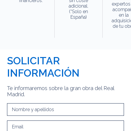
financieros.
sin coste
expertos
adicional.
acompa
(*Solo en
en la
España)
adquisic
de tu obr
SOLICITAR
INFORMACIÓN
Te informaremos sobre la gran obra del Real
Madrid.