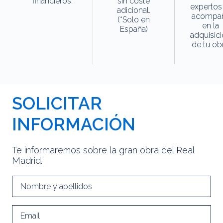
financieros.
sin coste
expertos
adicional.
acompa
(*Solo en
en la
España)
adquisic
de tu obr
SOLICITAR
INFORMACIÓN
Te informaremos sobre la gran obra del Real
Madrid.