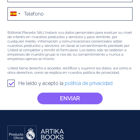
Editorial Planeta SAU tratará sus datos personales para evaluar su nivel
de interés en nuestros productos y servicios y para remitirle, por
cualquier medio, información y comunicaciones comerciales sobre
nuestros productos y servicios, en base al consentimiento prestado por
Usted al completar y remitir el formulario. Los datos sólo se cederán a
empresas de nuestro grupo si nos da su consentimiento y nunca a
empresas ajenas al mismo.
Usted tiene derecho a acceder, rectificar y suprimir los datos, así como a
otros derechos, como se explica en nuestra política de privacidad.
He leído y acepto la
política de privacidad.
ENVIAR