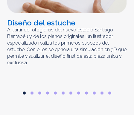
Diseño del estuche
C
m
A partir de fotografías del nuevo estadio Santiago
Bernabéu y de los planos originales, un ilustrador
El 
especializado realiza los primeros esbozos del
iny
estuche. Con ellos se genera una simulación en 3D que
obt
permite visualizar el diseño final de esta pieza única y
ela
exclusiva
par
rep