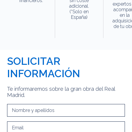
financieros.
sin coste
expertos
adicional.
acompa
(*Solo en
en la
España)
adquisic
de tu obr
SOLICITAR
INFORMACIÓN
Te informaremos sobre la gran obra del Real
Madrid.