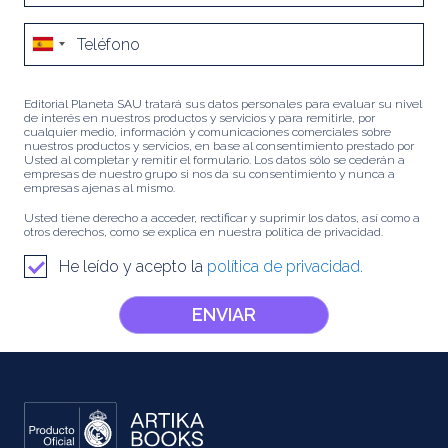
Editorial Planeta SAU tratará sus datos personales para evaluar su nivel
de interés en nuestros productos y servicios y para remitirle, por
cualquier medio, información y comunicaciones comerciales sobre
nuestros productos y servicios, en base al consentimiento prestado por
Usted al completar y remitir el formulario. Los datos sólo se cederán a
empresas de nuestro grupo si nos da su consentimiento y nunca a
empresas ajenas al mismo.
Usted tiene derecho a acceder, rectificar y suprimir los datos, así como a
otros derechos, como se explica en nuestra política de privacidad.
He leído y acepto la
política de privacidad.
ENVIAR