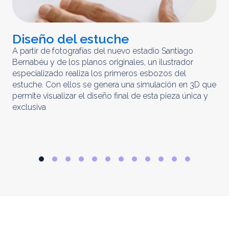
Diseño del estuche
C
m
A partir de fotografías del nuevo estadio Santiago
Bernabéu y de los planos originales, un ilustrador
El 
especializado realiza los primeros esbozos del
iny
estuche. Con ellos se genera una simulación en 3D que
obt
permite visualizar el diseño final de esta pieza única y
ela
exclusiva
par
rep