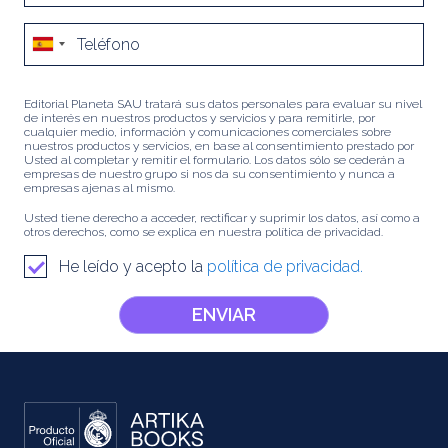
Editorial Planeta SAU tratará sus datos personales para evaluar su nivel
de interés en nuestros productos y servicios y para remitirle, por
cualquier medio, información y comunicaciones comerciales sobre
nuestros productos y servicios, en base al consentimiento prestado por
Usted al completar y remitir el formulario. Los datos sólo se cederán a
empresas de nuestro grupo si nos da su consentimiento y nunca a
empresas ajenas al mismo.
Usted tiene derecho a acceder, rectificar y suprimir los datos, así como a
otros derechos, como se explica en nuestra política de privacidad.
He leído y acepto la
política de privacidad.
ENVIAR