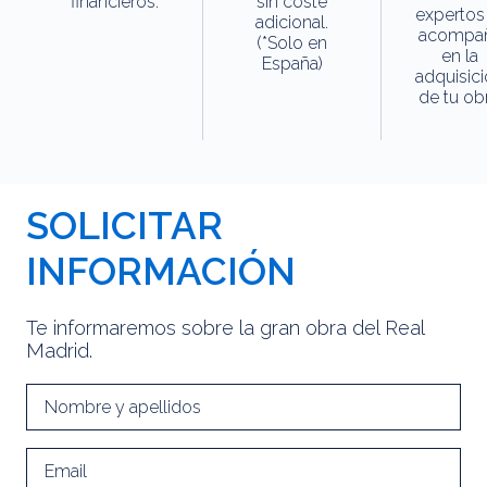
financieros.
sin coste
expertos
adicional.
acompa
(*Solo en
en la
España)
adquisic
de tu obr
SOLICITAR
INFORMACIÓN
Te informaremos sobre la gran obra del Real
Madrid.