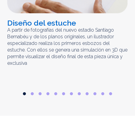
Diseño del estuche
C
m
A partir de fotografías del nuevo estadio Santiago
Bernabéu y de los planos originales, un ilustrador
El 
especializado realiza los primeros esbozos del
iny
estuche. Con ellos se genera una simulación en 3D que
obt
permite visualizar el diseño final de esta pieza única y
ela
exclusiva
par
rep