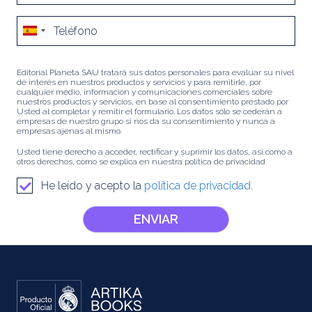
Editorial Planeta SAU tratará sus datos personales para evaluar su nivel
de interés en nuestros productos y servicios y para remitirle, por
cualquier medio, información y comunicaciones comerciales sobre
nuestros productos y servicios, en base al consentimiento prestado por
Usted al completar y remitir el formulario. Los datos sólo se cederán a
empresas de nuestro grupo si nos da su consentimiento y nunca a
empresas ajenas al mismo.
Usted tiene derecho a acceder, rectificar y suprimir los datos, así como a
otros derechos, como se explica en nuestra política de privacidad.
He leído y acepto la
política de privacidad.
ENVIAR