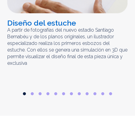
Diseño del estuche
C
m
A partir de fotografías del nuevo estadio Santiago
Bernabéu y de los planos originales, un ilustrador
El 
especializado realiza los primeros esbozos del
iny
estuche. Con ellos se genera una simulación en 3D que
obt
permite visualizar el diseño final de esta pieza única y
ela
exclusiva
par
rep