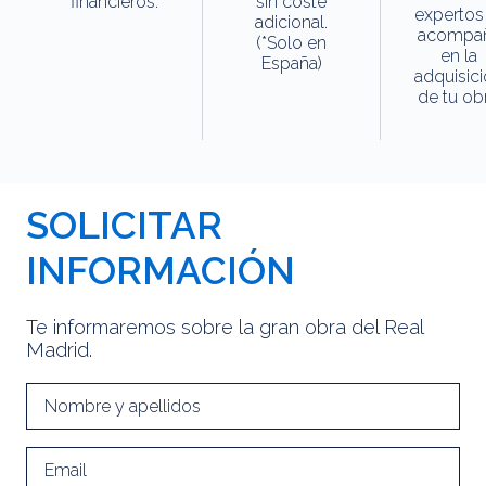
financieros.
sin coste
expertos
adicional.
acompa
(*Solo en
en la
España)
adquisic
de tu obr
SOLICITAR
INFORMACIÓN
Te informaremos sobre la gran obra del Real
Madrid.