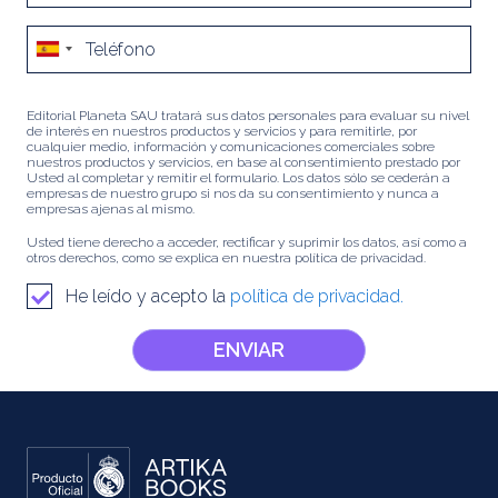
Editorial Planeta SAU tratará sus datos personales para evaluar su nivel
de interés en nuestros productos y servicios y para remitirle, por
cualquier medio, información y comunicaciones comerciales sobre
nuestros productos y servicios, en base al consentimiento prestado por
Usted al completar y remitir el formulario. Los datos sólo se cederán a
empresas de nuestro grupo si nos da su consentimiento y nunca a
empresas ajenas al mismo.
Usted tiene derecho a acceder, rectificar y suprimir los datos, así como a
otros derechos, como se explica en nuestra política de privacidad.
He leído y acepto la
política de privacidad.
ENVIAR