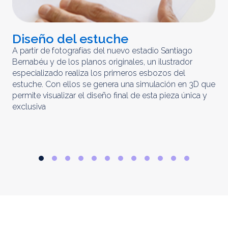
Diseño del estuche
C
m
A partir de fotografías del nuevo estadio Santiago
Bernabéu y de los planos originales, un ilustrador
El 
especializado realiza los primeros esbozos del
iny
estuche. Con ellos se genera una simulación en 3D que
obt
permite visualizar el diseño final de esta pieza única y
ela
exclusiva
par
rep