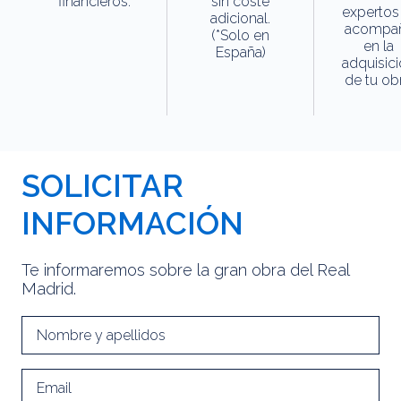
financieros.
sin coste
expertos
adicional.
acompa
(*Solo en
en la
España)
adquisic
de tu obr
SOLICITAR
INFORMACIÓN
Te informaremos sobre la gran obra del Real
Madrid.