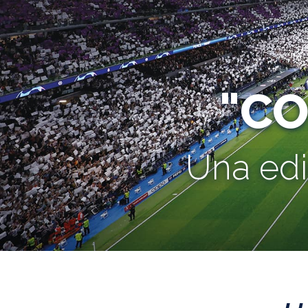
"C
Una edi