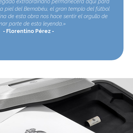
egado extraordinario permanecerá aquí para
a piel del Bernabéu, el gran templo del fútbol
na de esta obra nos hace sentir el orgullo de
mar parte de esta leyenda.»
Florentino Pérez