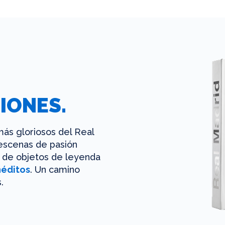
IONES.
ás gloriosos del Real
 escenas de pasión
es de objetos de leyenda
néditos
. Un camino
.