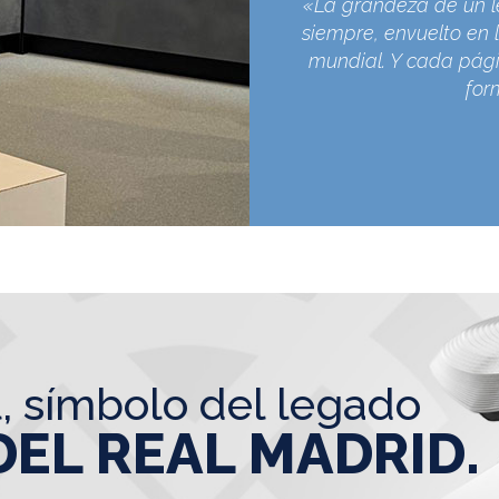
«La grandeza de un l
siempre, envuelto en l
mundial. Y cada pági
for
l, símbolo del legado
DEL REAL MADRID.