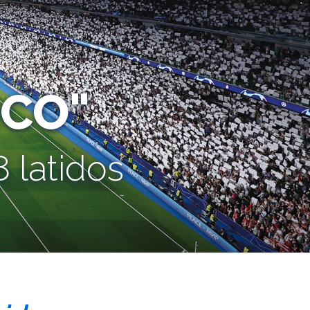
CO"
 latidos