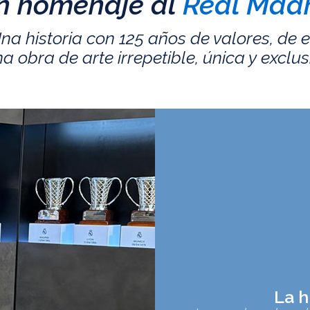
n homenaje al
Real Madr
na historia con 125 años de valores, de 
a obra de arte irrepetible, única y exclus
La h