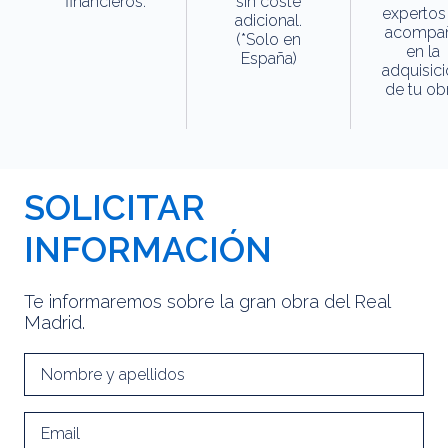
financieros.
sin coste
expertos
adicional.
acompa
(*Solo en
en la
España)
adquisic
de tu obr
SOLICITAR
INFORMACIÓN
Te informaremos sobre la gran obra del Real
Madrid.