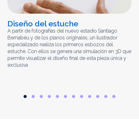
Diseño del estuche
C
m
A partir de fotografías del nuevo estadio Santiago
Bernabéu y de los planos originales, un ilustrador
El 
especializado realiza los primeros esbozos del
iny
estuche. Con ellos se genera una simulación en 3D que
obt
permite visualizar el diseño final de esta pieza única y
ela
exclusiva
par
rep