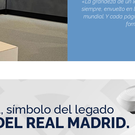
«La grandeza de un l
siempre, envuelto en l
mundial. Y cada pági
for
l, símbolo del legado
DEL REAL MADRID.