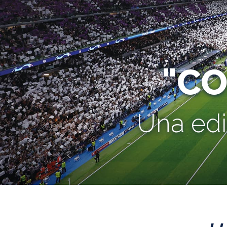
"C
Una edi