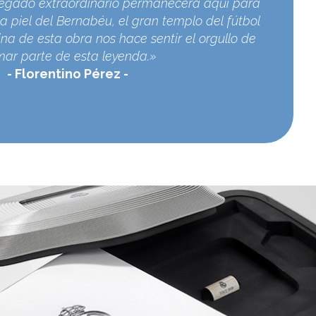
egado extraordinario permanecerá aquí para
a piel del Bernabéu, el gran templo del fútbol
na de esta obra nos hace sentir el orgullo de
mar parte de esta leyenda.»
Florentino Pérez