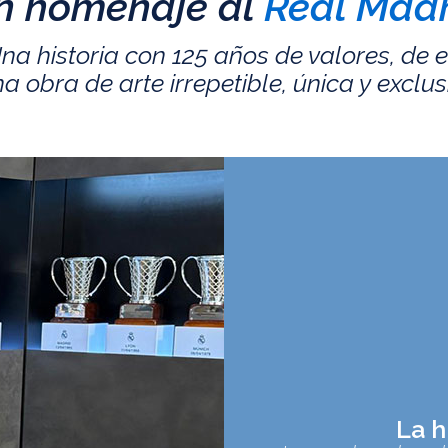
n homenaje al
Real Madr
na historia con 125 años de valores, de 
a obra de arte irrepetible, única y exclus
La h