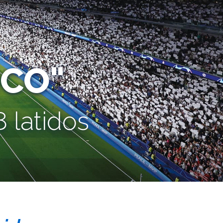
CO"
 latidos