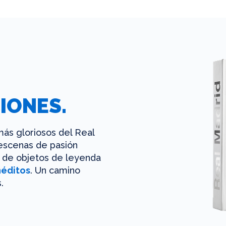
IONES.
ás gloriosos del Real
 escenas de pasión
es de objetos de leyenda
néditos
. Un camino
.