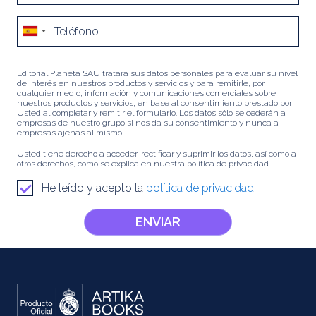
Editorial Planeta SAU tratará sus datos personales para evaluar su nivel
de interés en nuestros productos y servicios y para remitirle, por
cualquier medio, información y comunicaciones comerciales sobre
nuestros productos y servicios, en base al consentimiento prestado por
Usted al completar y remitir el formulario. Los datos sólo se cederán a
empresas de nuestro grupo si nos da su consentimiento y nunca a
empresas ajenas al mismo.
Usted tiene derecho a acceder, rectificar y suprimir los datos, así como a
otros derechos, como se explica en nuestra política de privacidad.
He leído y acepto la
política de privacidad.
ENVIAR