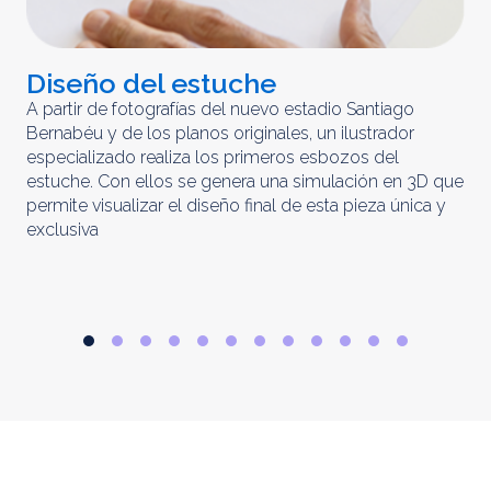
Diseño del estuche
C
m
A partir de fotografías del nuevo estadio Santiago
Bernabéu y de los planos originales, un ilustrador
El 
especializado realiza los primeros esbozos del
iny
estuche. Con ellos se genera una simulación en 3D que
obt
permite visualizar el diseño final de esta pieza única y
ela
exclusiva
par
rep