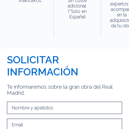
financieros.
sin coste
expertos
adicional.
acompa
(*Solo en
en la
España)
adquisic
de tu obr
SOLICITAR
INFORMACIÓN
Te informaremos sobre la gran obra del Real
Madrid.