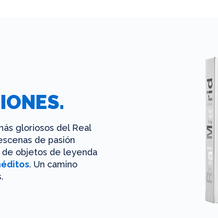
IONES.
ás gloriosos del Real
 escenas de pasión
es de objetos de leyenda
néditos
. Un camino
.