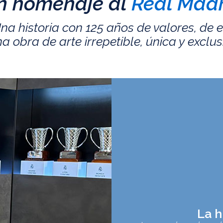
n homenaje al
Real Madr
na historia con 125 años de valores, de 
a obra de arte irrepetible, única y exclus
La h