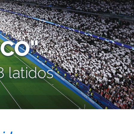
CO"
 latidos