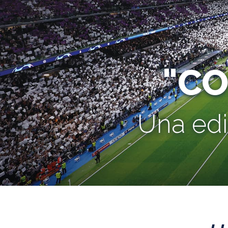
"C
Una edi