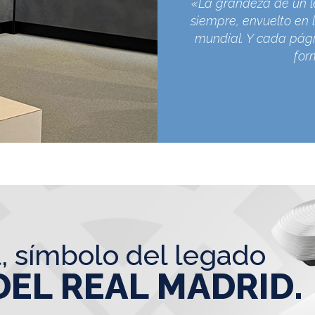
«La grandeza de un l
siempre, envuelto en l
mundial. Y cada pági
for
l, símbolo del legado
DEL REAL MADRID.