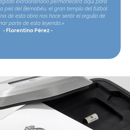
egado extraordinario permanecerá aquí para
a piel del Bernabéu, el gran templo del fútbol
na de esta obra nos hace sentir el orgullo de
mar parte de esta leyenda.»
Florentino Pérez