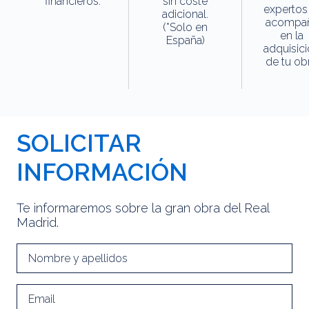
financieros.
sin coste
expertos
adicional.
acompa
(*Solo en
en la
España)
adquisic
de tu obr
SOLICITAR
INFORMACIÓN
Te informaremos sobre la gran obra del Real
Madrid.