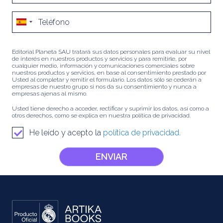
Editorial Planeta SAU tratará sus datos personales para evaluar su nivel
de interés en nuestros productos y servicios y para remitirle, por
cualquier medio, información y comunicaciones comerciales sobre
nuestros productos y servicios, en base al consentimiento prestado por
Usted al completar y remitir el formulario. Los datos sólo se cederán a
empresas de nuestro grupo si nos da su consentimiento y nunca a
empresas ajenas al mismo.
Usted tiene derecho a acceder, rectificar y suprimir los datos, así como a
otros derechos, como se explica en nuestra política de privacidad.
He leído y acepto la
política de privacidad.
ENVIAR