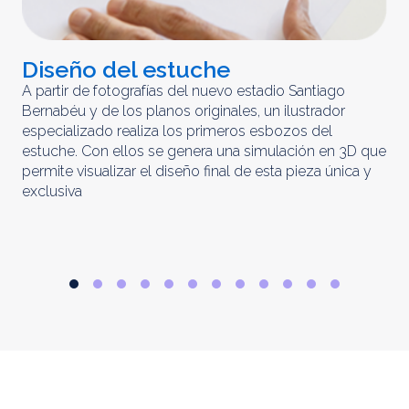
Diseño del estuche
C
m
A partir de fotografías del nuevo estadio Santiago
Bernabéu y de los planos originales, un ilustrador
El 
especializado realiza los primeros esbozos del
iny
estuche. Con ellos se genera una simulación en 3D que
obt
permite visualizar el diseño final de esta pieza única y
ela
exclusiva
par
rep