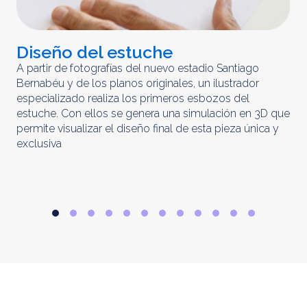
Diseño del estuche
C
m
A partir de fotografías del nuevo estadio Santiago
Bernabéu y de los planos originales, un ilustrador
El 
especializado realiza los primeros esbozos del
iny
estuche. Con ellos se genera una simulación en 3D que
obt
permite visualizar el diseño final de esta pieza única y
ela
exclusiva
par
rep