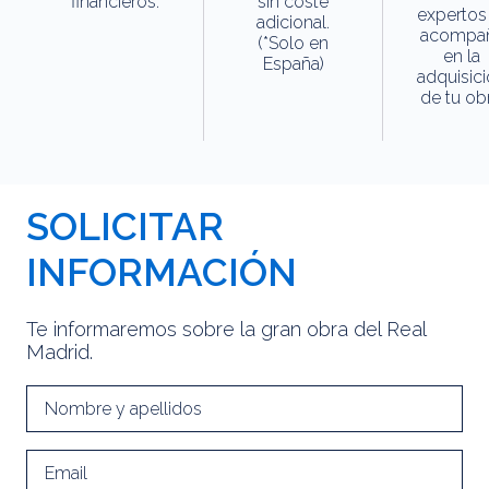
financieros.
sin coste
expertos
adicional.
acompa
(*Solo en
en la
España)
adquisic
de tu obr
SOLICITAR
INFORMACIÓN
Te informaremos sobre la gran obra del Real
Madrid.