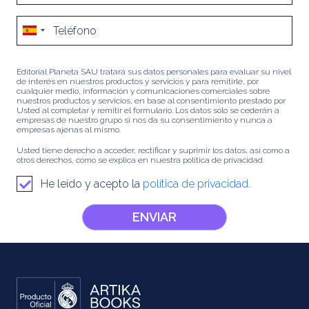
Editorial Planeta SAU tratará sus datos personales para evaluar su nivel
de interés en nuestros productos y servicios y para remitirle, por
cualquier medio, información y comunicaciones comerciales sobre
nuestros productos y servicios, en base al consentimiento prestado por
Usted al completar y remitir el formulario. Los datos sólo se cederán a
empresas de nuestro grupo si nos da su consentimiento y nunca a
empresas ajenas al mismo.
Usted tiene derecho a acceder, rectificar y suprimir los datos, así como a
otros derechos, como se explica en nuestra política de privacidad.
He leído y acepto la
política de privacidad.
ENVIAR