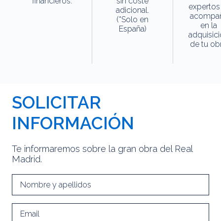
financieros.
sin coste
expertos
adicional.
acompa
(*Solo en
en la
España)
adquisic
de tu obr
SOLICITAR
INFORMACIÓN
Te informaremos sobre la gran obra del Real
Madrid.