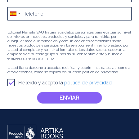
Editorial Planeta SAU tratará sus datos personales para evaluar su nivel
de interés en nuestros productos y servicios y para remitirle, por
cualquier medio, información y comunicaciones comerciales sobre
nuestros productos y servicios, en base al consentimiento prestado por
Usted al completar y remitir el formulario. Los datos sólo se cederán a
empresas de nuestro grupo si nos da su consentimiento y nunca a
empresas ajenas al mismo.
Usted tiene derecho a acceder, rectificar y suprimir los datos, así como a
otros derechos, como se explica en nuestra política de privacidad.
He leído y acepto la
política de privacidad.
ENVIAR