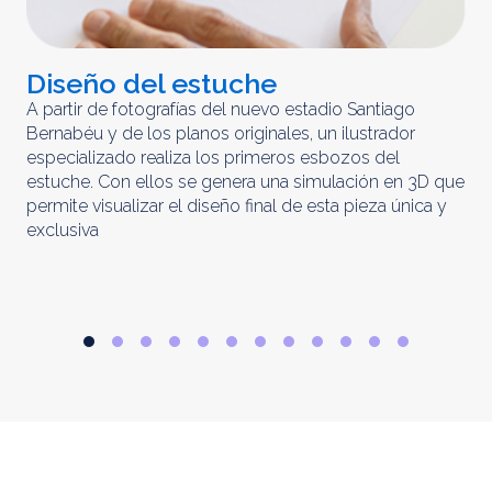
Diseño del estuche
C
m
A partir de fotografías del nuevo estadio Santiago
Bernabéu y de los planos originales, un ilustrador
El 
especializado realiza los primeros esbozos del
iny
estuche. Con ellos se genera una simulación en 3D que
obt
permite visualizar el diseño final de esta pieza única y
ela
exclusiva
par
rep