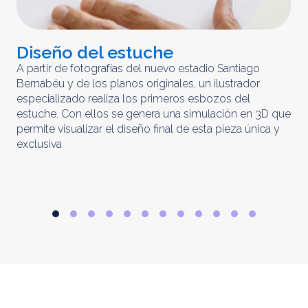
Diseño del estuche
C
m
A partir de fotografías del nuevo estadio Santiago
Bernabéu y de los planos originales, un ilustrador
El 
especializado realiza los primeros esbozos del
iny
estuche. Con ellos se genera una simulación en 3D que
obt
permite visualizar el diseño final de esta pieza única y
ela
exclusiva
par
rep