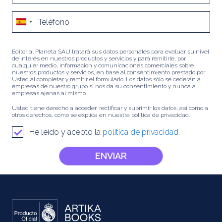
Editorial Planeta SAU tratará sus datos personales para evaluar su nivel
de interés en nuestros productos y servicios y para remitirle, por
cualquier medio, información y comunicaciones comerciales sobre
nuestros productos y servicios, en base al consentimiento prestado por
Usted al completar y remitir el formulario. Los datos sólo se cederán a
empresas de nuestro grupo si nos da su consentimiento y nunca a
empresas ajenas al mismo.
Usted tiene derecho a acceder, rectificar y suprimir los datos, así como a
otros derechos, como se explica en nuestra política de privacidad.
He leído y acepto la
política de privacidad.
ENVIAR