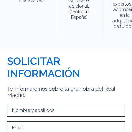
financieros.
sin coste
expertos
adicional.
acompa
(*Solo en
en la
España)
adquisic
de tu obr
SOLICITAR
INFORMACIÓN
Te informaremos sobre la gran obra del Real
Madrid.