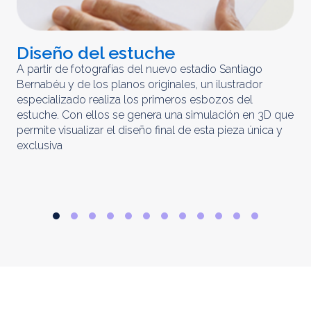
Diseño del estuche
C
m
A partir de fotografías del nuevo estadio Santiago
Bernabéu y de los planos originales, un ilustrador
El 
especializado realiza los primeros esbozos del
iny
estuche. Con ellos se genera una simulación en 3D que
obt
permite visualizar el diseño final de esta pieza única y
ela
exclusiva
par
rep