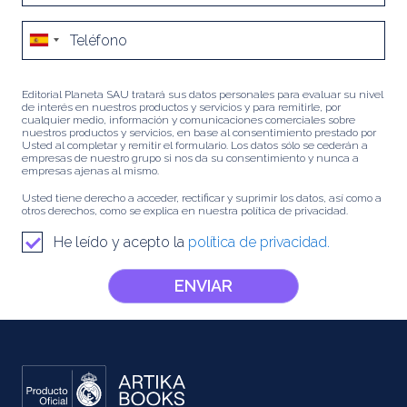
Editorial Planeta SAU tratará sus datos personales para evaluar su nivel
de interés en nuestros productos y servicios y para remitirle, por
cualquier medio, información y comunicaciones comerciales sobre
nuestros productos y servicios, en base al consentimiento prestado por
Usted al completar y remitir el formulario. Los datos sólo se cederán a
empresas de nuestro grupo si nos da su consentimiento y nunca a
empresas ajenas al mismo.
Usted tiene derecho a acceder, rectificar y suprimir los datos, así como a
otros derechos, como se explica en nuestra política de privacidad.
He leído y acepto la
política de privacidad.
ENVIAR