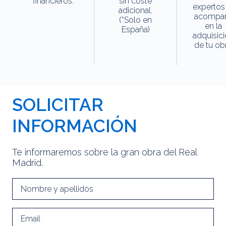
financieros.
sin coste
expertos
adicional.
acompa
(*Solo en
en la
España)
adquisic
de tu obr
SOLICITAR
INFORMACIÓN
Te informaremos sobre la gran obra del Real
Madrid.