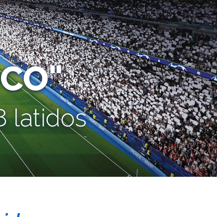
CO"
 latidos