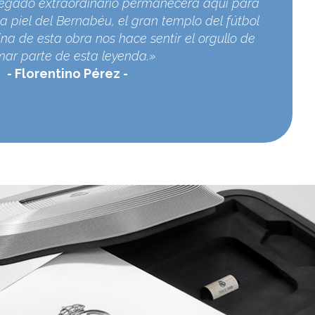
egado extraordinario permanecerá aquí para
a piel del Bernabéu, el gran templo del fútbol
na de esta obra nos hace sentir el orgullo de
mar parte de esta leyenda.»
Florentino Pérez