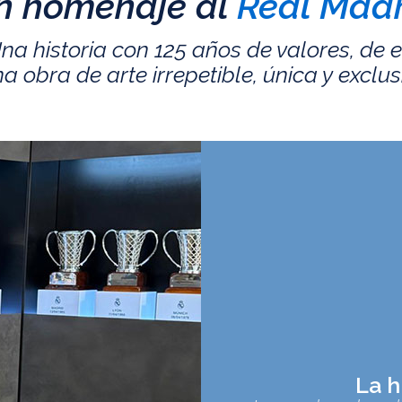
n homenaje al
Real Madr
na historia con 125 años de valores, de 
a obra de arte irrepetible, única y exclus
La h