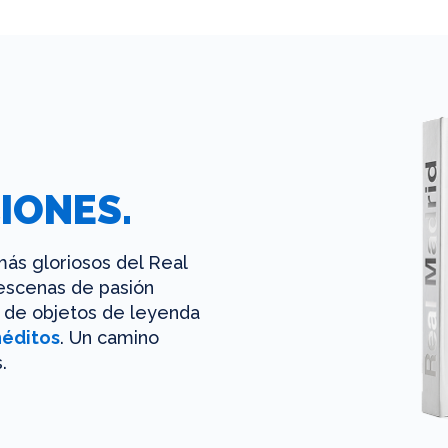
IONES.
ás gloriosos del Real
 escenas de pasión
es de objetos de leyenda
néditos
. Un camino
.