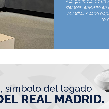
«La grandeza de un l
siempre, envuelto en l
mundial. Y cada pági
for
l, símbolo del legado
DEL REAL MADRID.