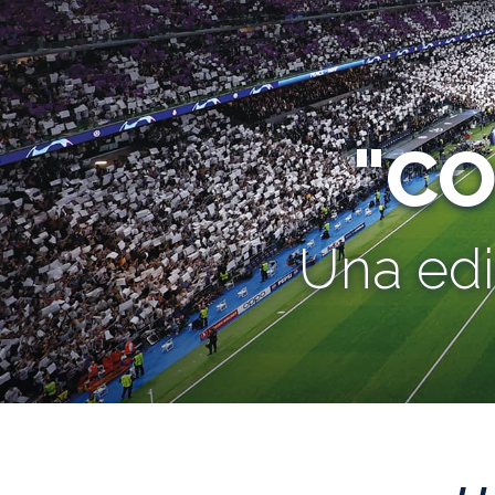
"C
Una edi