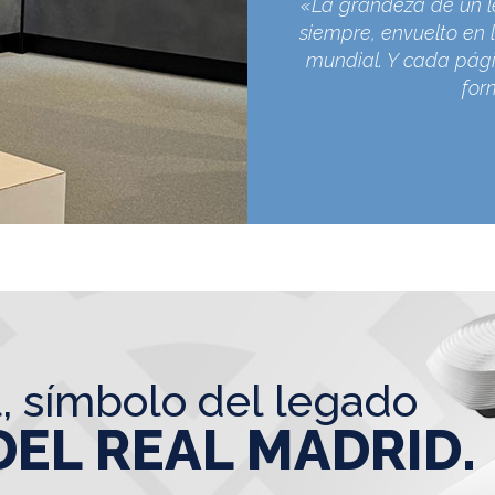
«La grandeza de un l
siempre, envuelto en l
mundial. Y cada pági
for
l, símbolo del legado
DEL REAL MADRID.