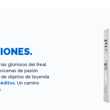
IONES.
ás gloriosos del Real
 escenas de pasión
es de objetos de leyenda
néditos
. Un camino
.