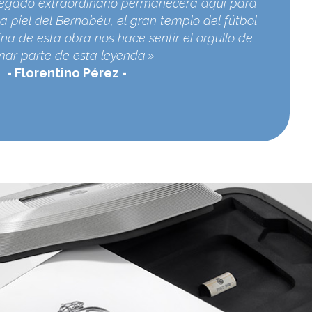
egado extraordinario permanecerá aquí para
a piel del Bernabéu, el gran templo del fútbol
na de esta obra nos hace sentir el orgullo de
mar parte de esta leyenda.»
Florentino Pérez