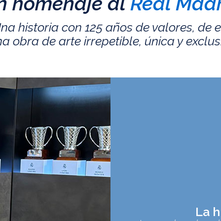
n homenaje al
Real Madr
na historia con 125 años de valores, de 
a obra de arte irrepetible, única y exclus
La h