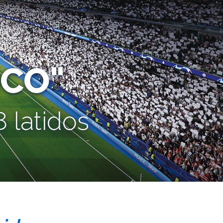
CO"
 latidos