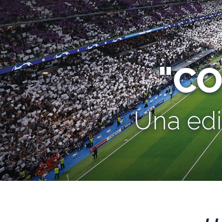
"C
Una edi