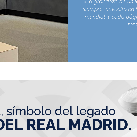
«La grandeza de un l
siempre, envuelto en l
mundial. Y cada pági
for
l, símbolo del legado
DEL REAL MADRID.