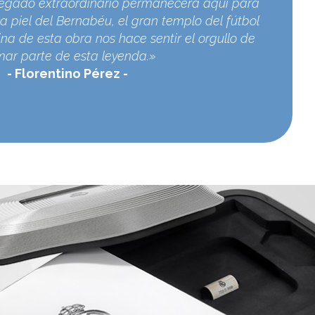
egado extraordinario permanecerá aquí para
a piel del Bernabéu, el gran templo del fútbol
na de esta obra nos hace sentir el orgullo de
mar parte de esta leyenda.»
Florentino Pérez