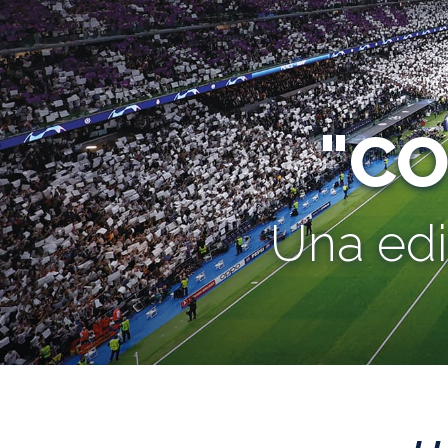
"C
Una edi