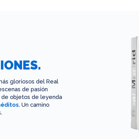
IONES.
ás gloriosos del Real
 escenas de pasión
es de objetos de leyenda
néditos
. Un camino
.