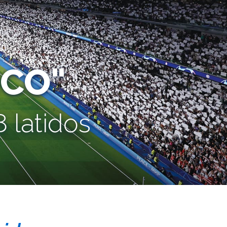
CO"
 latidos