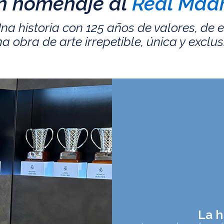
n homenaje al
Real Madr
na historia con 125 años de valores, de 
a obra de arte irrepetible, única y exclus
La h