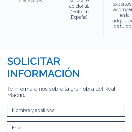
financieros.
sin coste
expertos
adicional.
acompa
(*Solo en
en la
España)
adquisic
de tu obr
SOLICITAR
INFORMACIÓN
Te informaremos sobre la gran obra del Real
Madrid.