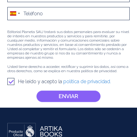
Editorial Planeta SAU tratará sus datos personales para evaluar su nivel
de interés en nuestros productos y servicios y para remitirle, por
cualquier medio, información y comunicaciones comerciales sobre
nuestros productos y servicios, en base al consentimiento prestado por
Usted al completar y remitir el formulario. Los datos sólo se cederán a
empresas de nuestro grupo si nos da su consentimiento y nunca a
empresas ajenas al mismo.
Usted tiene derecho a acceder, rectificar y suprimir los datos, así como a
otros derechos, como se explica en nuestra política de privacidad.
He leído y acepto la
política de privacidad.
ENVIAR