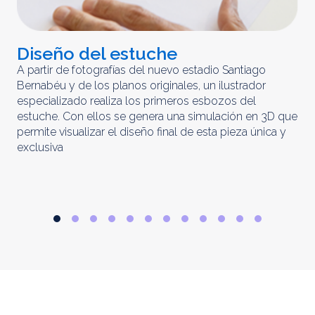
Diseño del estuche
C
m
A partir de fotografías del nuevo estadio Santiago
Bernabéu y de los planos originales, un ilustrador
El 
especializado realiza los primeros esbozos del
iny
estuche. Con ellos se genera una simulación en 3D que
obt
permite visualizar el diseño final de esta pieza única y
ela
exclusiva
par
rep