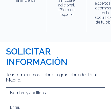
financieros.
sin coste
expertos
adicional.
acompa
(*Solo en
en la
España)
adquisic
de tu obr
SOLICITAR
INFORMACIÓN
Te informaremos sobre la gran obra del Real
Madrid.