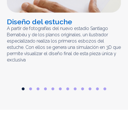
Diseño del estuche
C
m
A partir de fotografías del nuevo estadio Santiago
Bernabéu y de los planos originales, un ilustrador
El 
especializado realiza los primeros esbozos del
iny
estuche. Con ellos se genera una simulación en 3D que
obt
permite visualizar el diseño final de esta pieza única y
ela
exclusiva
par
rep