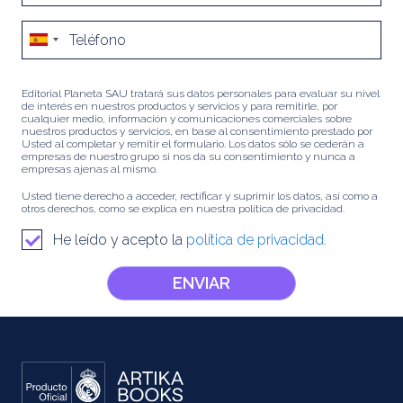
Editorial Planeta SAU tratará sus datos personales para evaluar su nivel
de interés en nuestros productos y servicios y para remitirle, por
cualquier medio, información y comunicaciones comerciales sobre
nuestros productos y servicios, en base al consentimiento prestado por
Usted al completar y remitir el formulario. Los datos sólo se cederán a
empresas de nuestro grupo si nos da su consentimiento y nunca a
empresas ajenas al mismo.
Usted tiene derecho a acceder, rectificar y suprimir los datos, así como a
otros derechos, como se explica en nuestra política de privacidad.
He leído y acepto la
política de privacidad.
ENVIAR