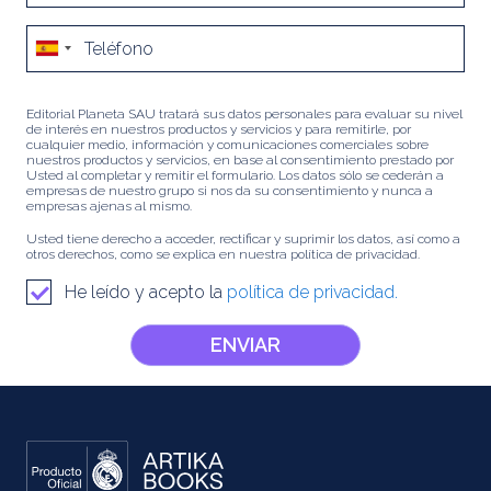
Editorial Planeta SAU tratará sus datos personales para evaluar su nivel
de interés en nuestros productos y servicios y para remitirle, por
cualquier medio, información y comunicaciones comerciales sobre
nuestros productos y servicios, en base al consentimiento prestado por
Usted al completar y remitir el formulario. Los datos sólo se cederán a
empresas de nuestro grupo si nos da su consentimiento y nunca a
empresas ajenas al mismo.
Usted tiene derecho a acceder, rectificar y suprimir los datos, así como a
otros derechos, como se explica en nuestra política de privacidad.
He leído y acepto la
política de privacidad.
ENVIAR