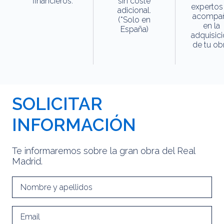
financieros.
sin coste
expertos
adicional.
acompa
(*Solo en
en la
España)
adquisic
de tu obr
SOLICITAR
INFORMACIÓN
Te informaremos sobre la gran obra del Real
Madrid.