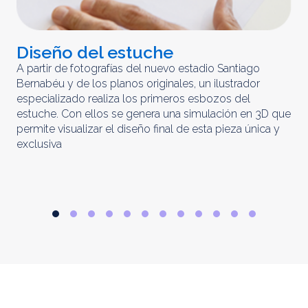
Diseño del estuche
C
m
A partir de fotografías del nuevo estadio Santiago
Bernabéu y de los planos originales, un ilustrador
El 
especializado realiza los primeros esbozos del
iny
estuche. Con ellos se genera una simulación en 3D que
obt
permite visualizar el diseño final de esta pieza única y
ela
exclusiva
par
rep