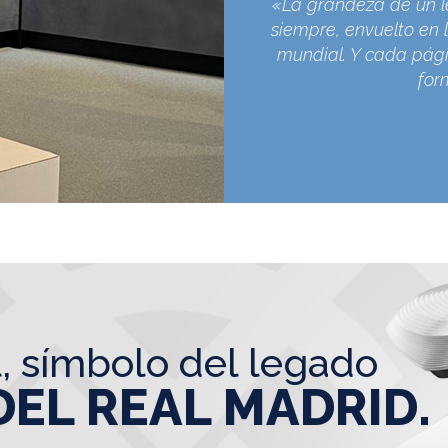
«La grandeza de un l
siempre, envuelto en l
mundial. Y cada pági
for
l, símbolo del legado
DEL REAL MADRID.