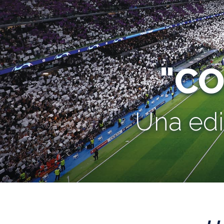
"C
Una edi