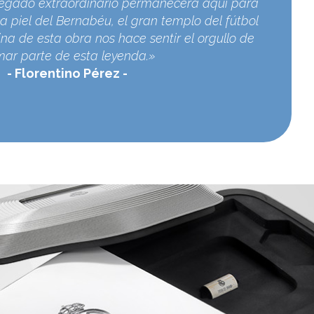
egado extraordinario permanecerá aquí para
a piel del Bernabéu, el gran templo del fútbol
na de esta obra nos hace sentir el orgullo de
mar parte de esta leyenda.»
Florentino Pérez