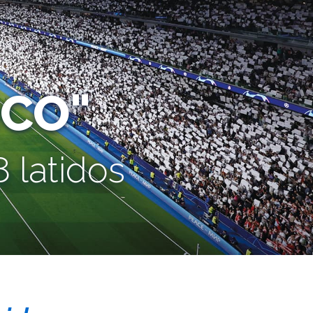
CO"
 latidos