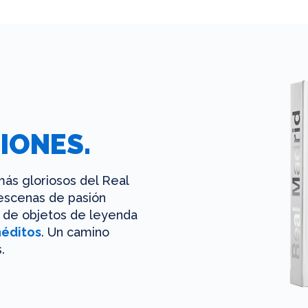
IONES.
ás gloriosos del Real
 escenas de pasión
es de objetos de leyenda
néditos
. Un camino
.