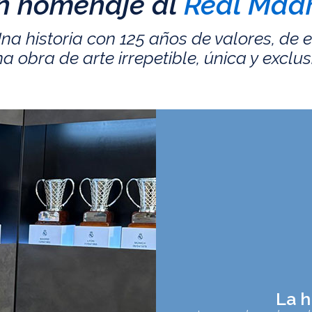
n homenaje al
Real Madr
na historia con 125 años de valores, de 
a obra de arte irrepetible, única y exclus
La h