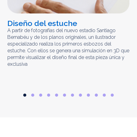
Diseño del estuche
C
m
A partir de fotografías del nuevo estadio Santiago
Bernabéu y de los planos originales, un ilustrador
El 
especializado realiza los primeros esbozos del
iny
estuche. Con ellos se genera una simulación en 3D que
obt
permite visualizar el diseño final de esta pieza única y
ela
exclusiva
par
rep