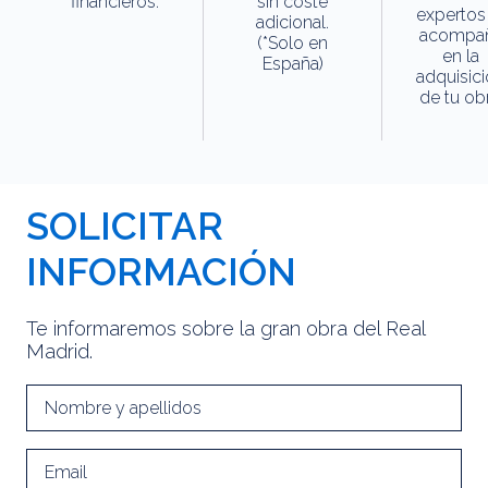
financieros.
sin coste
expertos
adicional.
acompa
(*Solo en
en la
España)
adquisic
de tu obr
SOLICITAR
INFORMACIÓN
Te informaremos sobre la gran obra del Real
Madrid.