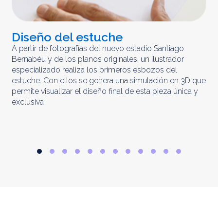
Diseño del estuche
C
m
A partir de fotografías del nuevo estadio Santiago
Bernabéu y de los planos originales, un ilustrador
El 
especializado realiza los primeros esbozos del
iny
estuche. Con ellos se genera una simulación en 3D que
obt
permite visualizar el diseño final de esta pieza única y
ela
exclusiva
par
rep