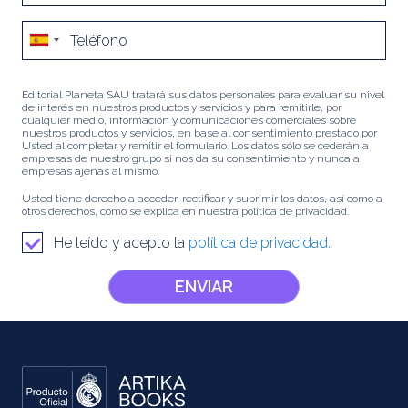
Editorial Planeta SAU tratará sus datos personales para evaluar su nivel
de interés en nuestros productos y servicios y para remitirle, por
cualquier medio, información y comunicaciones comerciales sobre
nuestros productos y servicios, en base al consentimiento prestado por
Usted al completar y remitir el formulario. Los datos sólo se cederán a
empresas de nuestro grupo si nos da su consentimiento y nunca a
empresas ajenas al mismo.
Usted tiene derecho a acceder, rectificar y suprimir los datos, así como a
otros derechos, como se explica en nuestra política de privacidad.
He leído y acepto la
política de privacidad.
ENVIAR