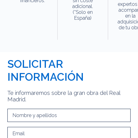
financieros.
sin coste
expertos
adicional.
acompa
(*Solo en
en la
España)
adquisic
de tu obr
SOLICITAR
INFORMACIÓN
Te informaremos sobre la gran obra del Real
Madrid.