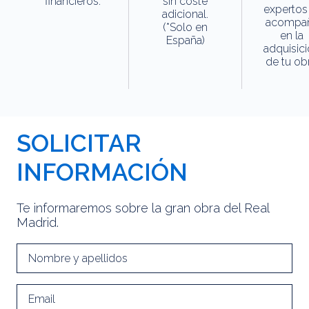
financieros.
sin coste
expertos
adicional.
acompa
(*Solo en
en la
España)
adquisic
de tu obr
SOLICITAR
INFORMACIÓN
Te informaremos sobre la gran obra del Real
Madrid.