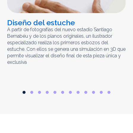
Diseño del estuche
C
m
A partir de fotografías del nuevo estadio Santiago
Bernabéu y de los planos originales, un ilustrador
El 
especializado realiza los primeros esbozos del
iny
estuche. Con ellos se genera una simulación en 3D que
obt
permite visualizar el diseño final de esta pieza única y
ela
exclusiva
par
rep