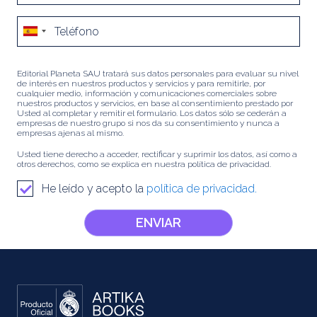
Editorial Planeta SAU tratará sus datos personales para evaluar su nivel
de interés en nuestros productos y servicios y para remitirle, por
cualquier medio, información y comunicaciones comerciales sobre
nuestros productos y servicios, en base al consentimiento prestado por
Usted al completar y remitir el formulario. Los datos sólo se cederán a
empresas de nuestro grupo si nos da su consentimiento y nunca a
empresas ajenas al mismo.
Usted tiene derecho a acceder, rectificar y suprimir los datos, así como a
otros derechos, como se explica en nuestra política de privacidad.
He leído y acepto la
política de privacidad.
ENVIAR