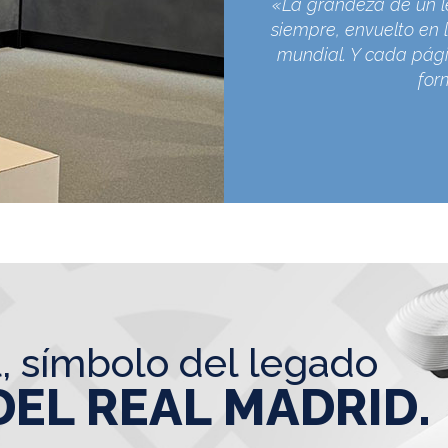
«La grandeza de un l
siempre, envuelto en l
mundial. Y cada pági
for
l, símbolo del legado
DEL REAL MADRID.