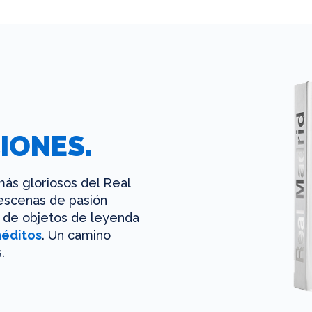
IONES.
ás gloriosos del Real
 escenas de pasión
es de objetos de leyenda
néditos
. Un camino
.