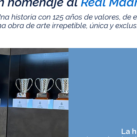
n homenaje al
Real Madr
na historia con 125 años de valores, de 
a obra de arte irrepetible, única y exclus
La h