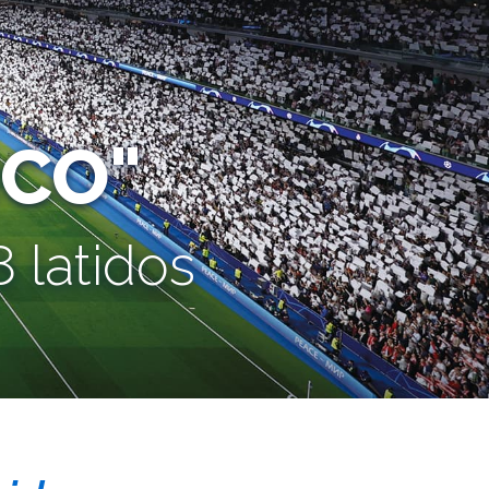
CO"
 latidos