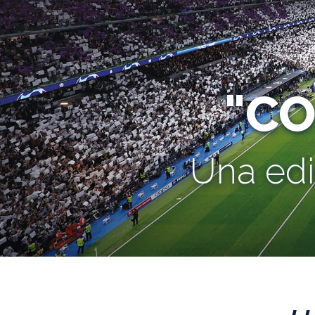
"C
Una edi