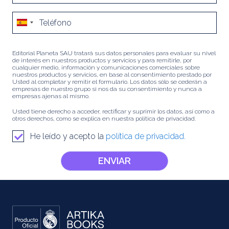
Editorial Planeta SAU tratará sus datos personales para evaluar su nivel
de interés en nuestros productos y servicios y para remitirle, por
cualquier medio, información y comunicaciones comerciales sobre
nuestros productos y servicios, en base al consentimiento prestado por
Usted al completar y remitir el formulario. Los datos sólo se cederán a
empresas de nuestro grupo si nos da su consentimiento y nunca a
empresas ajenas al mismo.
Usted tiene derecho a acceder, rectificar y suprimir los datos, así como a
otros derechos, como se explica en nuestra política de privacidad.
He leído y acepto la
política de privacidad.
ENVIAR