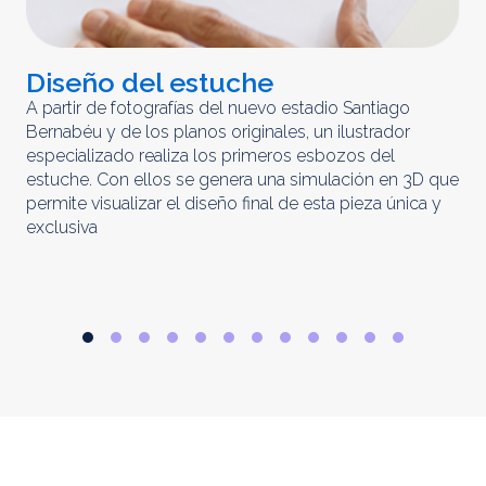
Diseño del estuche
C
m
A partir de fotografías del nuevo estadio Santiago
Bernabéu y de los planos originales, un ilustrador
El 
especializado realiza los primeros esbozos del
iny
estuche. Con ellos se genera una simulación en 3D que
obt
permite visualizar el diseño final de esta pieza única y
ela
exclusiva
par
rep