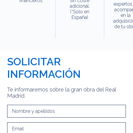
financieros.
sin coste
expertos
adicional.
acompa
(*Solo en
en la
España)
adquisic
de tu obr
SOLICITAR
INFORMACIÓN
Te informaremos sobre la gran obra del Real
Madrid.