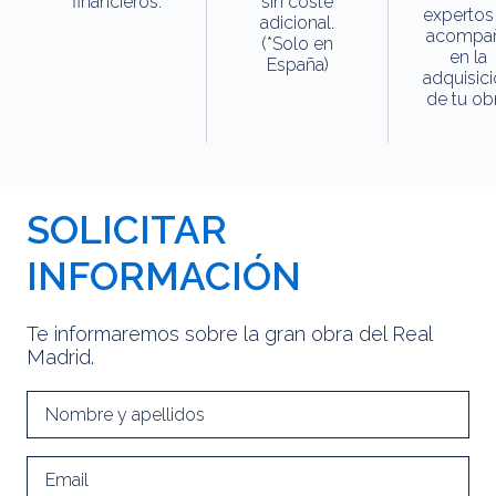
financieros.
sin coste
expertos
adicional.
acompa
(*Solo en
en la
España)
adquisic
de tu obr
SOLICITAR
INFORMACIÓN
Te informaremos sobre la gran obra del Real
Madrid.