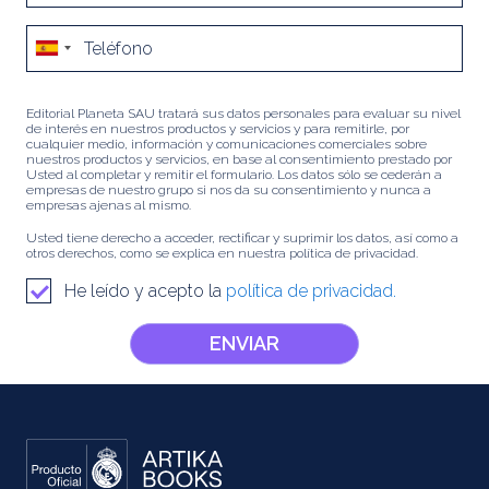
Editorial Planeta SAU tratará sus datos personales para evaluar su nivel
de interés en nuestros productos y servicios y para remitirle, por
cualquier medio, información y comunicaciones comerciales sobre
nuestros productos y servicios, en base al consentimiento prestado por
Usted al completar y remitir el formulario. Los datos sólo se cederán a
empresas de nuestro grupo si nos da su consentimiento y nunca a
empresas ajenas al mismo.
Usted tiene derecho a acceder, rectificar y suprimir los datos, así como a
otros derechos, como se explica en nuestra política de privacidad.
He leído y acepto la
política de privacidad.
ENVIAR