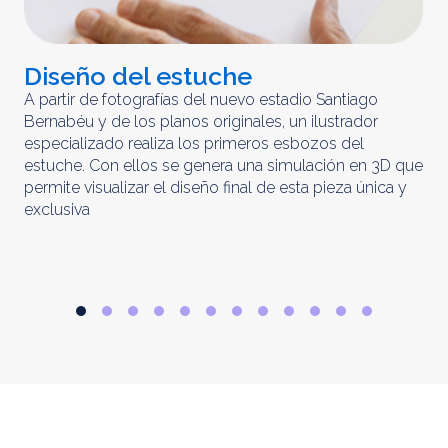
Diseño del estuche
C
m
A partir de fotografías del nuevo estadio Santiago
Bernabéu y de los planos originales, un ilustrador
El 
especializado realiza los primeros esbozos del
iny
estuche. Con ellos se genera una simulación en 3D que
obt
permite visualizar el diseño final de esta pieza única y
ela
exclusiva
par
rep