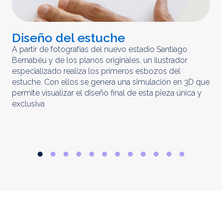
Diseño del estuche
C
m
A partir de fotografías del nuevo estadio Santiago
Bernabéu y de los planos originales, un ilustrador
El 
especializado realiza los primeros esbozos del
iny
estuche. Con ellos se genera una simulación en 3D que
obt
permite visualizar el diseño final de esta pieza única y
ela
exclusiva
par
rep