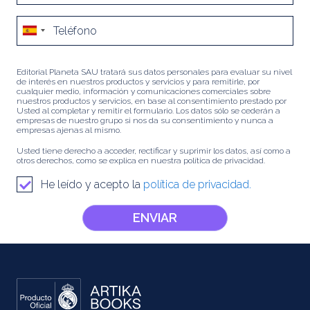
Editorial Planeta SAU tratará sus datos personales para evaluar su nivel
de interés en nuestros productos y servicios y para remitirle, por
cualquier medio, información y comunicaciones comerciales sobre
nuestros productos y servicios, en base al consentimiento prestado por
Usted al completar y remitir el formulario. Los datos sólo se cederán a
empresas de nuestro grupo si nos da su consentimiento y nunca a
empresas ajenas al mismo.
Usted tiene derecho a acceder, rectificar y suprimir los datos, así como a
otros derechos, como se explica en nuestra política de privacidad.
He leído y acepto la
política de privacidad.
ENVIAR