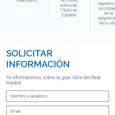
financieros.
sin coste
expertos
adicional.
acompa
(*Solo en
en la
España)
adquisic
de tu obr
SOLICITAR
INFORMACIÓN
Te informaremos sobre la gran obra del Real
Madrid.