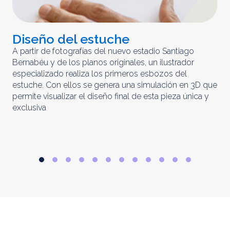
Diseño del estuche
C
m
A partir de fotografías del nuevo estadio Santiago
Bernabéu y de los planos originales, un ilustrador
El 
especializado realiza los primeros esbozos del
iny
estuche. Con ellos se genera una simulación en 3D que
obt
permite visualizar el diseño final de esta pieza única y
ela
exclusiva
par
rep