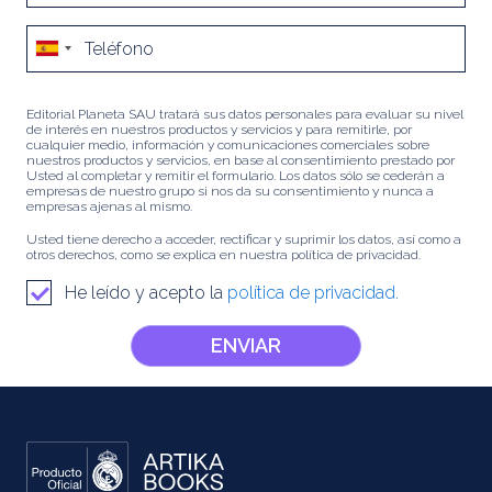
Editorial Planeta SAU tratará sus datos personales para evaluar su nivel
de interés en nuestros productos y servicios y para remitirle, por
cualquier medio, información y comunicaciones comerciales sobre
nuestros productos y servicios, en base al consentimiento prestado por
Usted al completar y remitir el formulario. Los datos sólo se cederán a
empresas de nuestro grupo si nos da su consentimiento y nunca a
empresas ajenas al mismo.
Usted tiene derecho a acceder, rectificar y suprimir los datos, así como a
otros derechos, como se explica en nuestra política de privacidad.
He leído y acepto la
política de privacidad.
ENVIAR