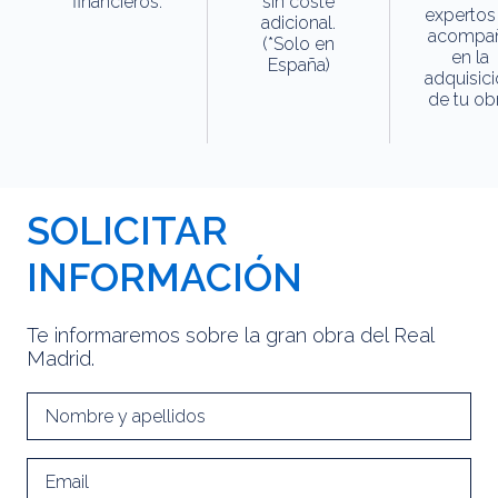
financieros.
sin coste
expertos
adicional.
acompa
(*Solo en
en la
España)
adquisic
de tu obr
SOLICITAR
INFORMACIÓN
Te informaremos sobre la gran obra del Real
Madrid.