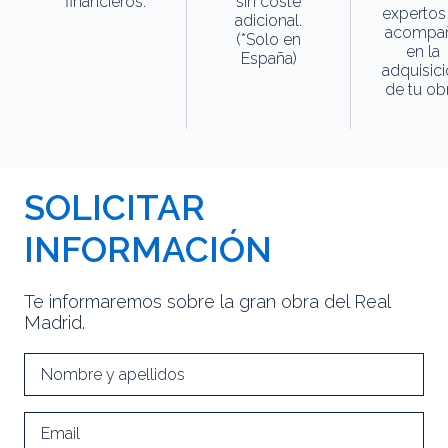
financieros.
sin coste
expertos
adicional.
acompa
(*Solo en
en la
España)
adquisic
de tu obr
SOLICITAR
INFORMACIÓN
Te informaremos sobre la gran obra del Real
Madrid.