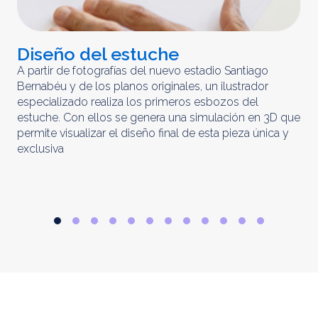
Diseño del estuche
C
m
A partir de fotografías del nuevo estadio Santiago
Bernabéu y de los planos originales, un ilustrador
El 
especializado realiza los primeros esbozos del
iny
estuche. Con ellos se genera una simulación en 3D que
obt
permite visualizar el diseño final de esta pieza única y
ela
exclusiva
par
rep