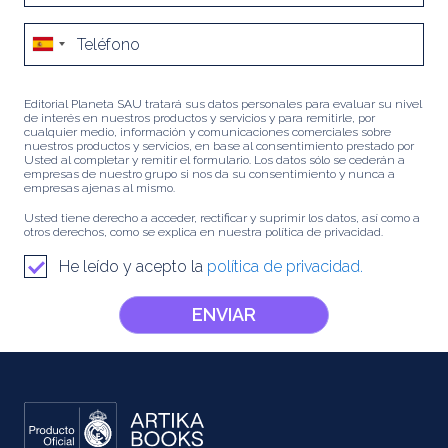
Editorial Planeta SAU tratará sus datos personales para evaluar su nivel
de interés en nuestros productos y servicios y para remitirle, por
cualquier medio, información y comunicaciones comerciales sobre
nuestros productos y servicios, en base al consentimiento prestado por
Usted al completar y remitir el formulario. Los datos sólo se cederán a
empresas de nuestro grupo si nos da su consentimiento y nunca a
empresas ajenas al mismo.
Usted tiene derecho a acceder, rectificar y suprimir los datos, así como a
otros derechos, como se explica en nuestra política de privacidad.
He leído y acepto la
política de privacidad.
ENVIAR