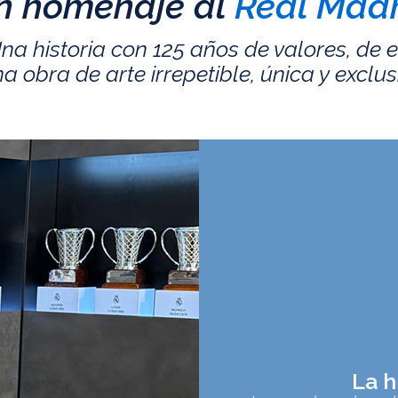
n homenaje al
Real Madr
na historia con 125 años de valores, de 
a obra de arte irrepetible, única y exclus
La h