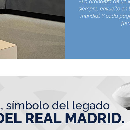
«La grandeza de un l
siempre, envuelto en l
mundial. Y cada pági
for
l, símbolo del legado
DEL REAL MADRID.