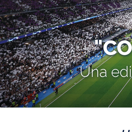
"C
Una edi