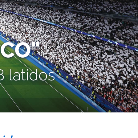
CO"
 latidos