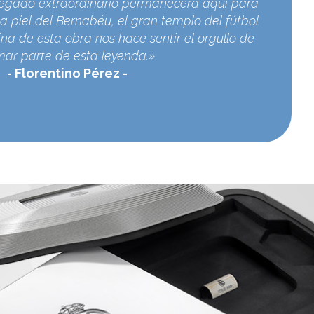
egado extraordinario permanecerá aquí para
a piel del Bernabéu, el gran templo del fútbol
na de esta obra nos hace sentir el orgullo de
mar parte de esta leyenda.»
Florentino Pérez