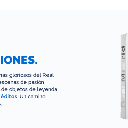
IONES.
ás gloriosos del Real
 escenas de pasión
es de objetos de leyenda
néditos
. Un camino
.