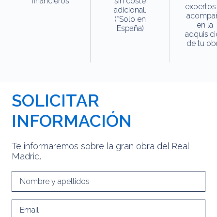
financieros.
sin coste
expertos
adicional.
acompa
(*Solo en
en la
España)
adquisic
de tu obr
SOLICITAR
INFORMACIÓN
Te informaremos sobre la gran obra del Real
Madrid.