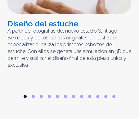
Diseño del estuche
C
m
A partir de fotografías del nuevo estadio Santiago
Bernabéu y de los planos originales, un ilustrador
El 
especializado realiza los primeros esbozos del
iny
estuche. Con ellos se genera una simulación en 3D que
obt
permite visualizar el diseño final de esta pieza única y
ela
exclusiva
par
rep