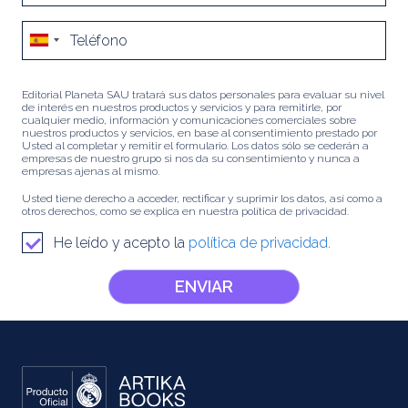
Editorial Planeta SAU tratará sus datos personales para evaluar su nivel
de interés en nuestros productos y servicios y para remitirle, por
cualquier medio, información y comunicaciones comerciales sobre
nuestros productos y servicios, en base al consentimiento prestado por
Usted al completar y remitir el formulario. Los datos sólo se cederán a
empresas de nuestro grupo si nos da su consentimiento y nunca a
empresas ajenas al mismo.
Usted tiene derecho a acceder, rectificar y suprimir los datos, así como a
otros derechos, como se explica en nuestra política de privacidad.
He leído y acepto la
política de privacidad.
ENVIAR