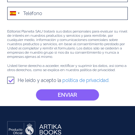
Editorial Planeta SAU tratará sus datos personales para evaluar su nivel
de interés en nuestros productos y servicios y para remitirle, por
cualquier medio, información y comunicaciones comerciales sobre
nuestros productos y servicios, en base al consentimiento prestado por
Usted al completar y remitir el formulario. Los datos sólo se cederán a
empresas de nuestro grupo si nos da su consentimiento y nunca a
empresas ajenas al mismo.
Usted tiene derecho a acceder, rectificar y suprimir los datos, así como a
otros derechos, como se explica en nuestra política de privacidad.
He leído y acepto la
política de privacidad.
ENVIAR