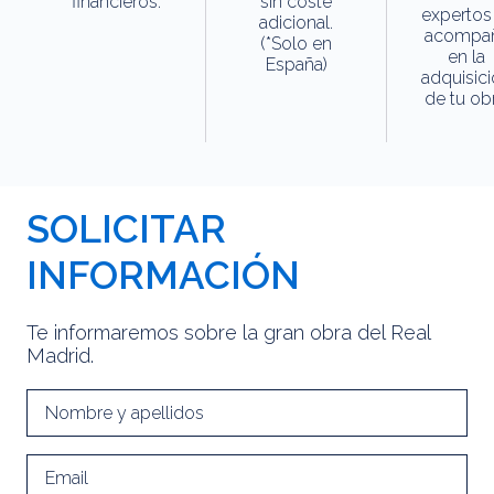
financieros.
sin coste
expertos
adicional.
acompa
(*Solo en
en la
España)
adquisic
de tu obr
SOLICITAR
INFORMACIÓN
Te informaremos sobre la gran obra del Real
Madrid.