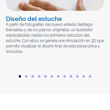
Diseño del estuche
C
m
A partir de fotografías del nuevo estadio Santiago
Bernabéu y de los planos originales, un ilustrador
El 
especializado realiza los primeros esbozos del
iny
estuche. Con ellos se genera una simulación en 3D que
obt
permite visualizar el diseño final de esta pieza única y
ela
exclusiva
par
rep