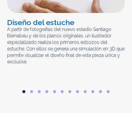
Diseño del estuche
C
m
A partir de fotografías del nuevo estadio Santiago
Bernabéu y de los planos originales, un ilustrador
El 
especializado realiza los primeros esbozos del
iny
estuche. Con ellos se genera una simulación en 3D que
obt
permite visualizar el diseño final de esta pieza única y
ela
exclusiva
par
rep