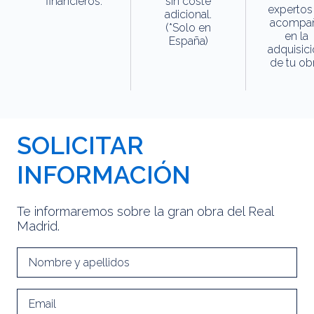
financieros.
sin coste
expertos
adicional.
acompa
(*Solo en
en la
España)
adquisic
de tu obr
SOLICITAR
INFORMACIÓN
Te informaremos sobre la gran obra del Real
Madrid.