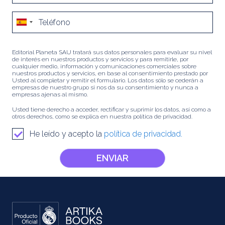
Editorial Planeta SAU tratará sus datos personales para evaluar su nivel
de interés en nuestros productos y servicios y para remitirle, por
cualquier medio, información y comunicaciones comerciales sobre
nuestros productos y servicios, en base al consentimiento prestado por
Usted al completar y remitir el formulario. Los datos sólo se cederán a
empresas de nuestro grupo si nos da su consentimiento y nunca a
empresas ajenas al mismo.
Usted tiene derecho a acceder, rectificar y suprimir los datos, así como a
otros derechos, como se explica en nuestra política de privacidad.
He leído y acepto la
política de privacidad.
ENVIAR